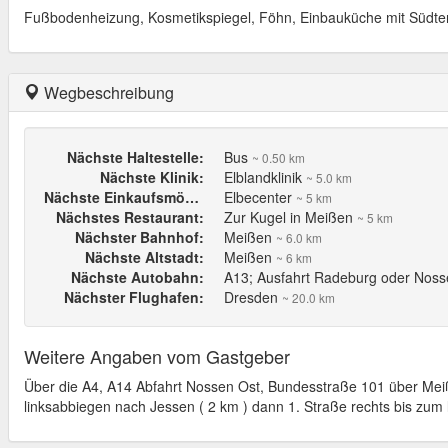
Fußbodenheizung, Kosmetikspiegel, Föhn, Einbauküche mit Südterr
Wegbeschreibung
Nächste Haltestelle:
Bus
~ 0.50 km
Nächste Klinik:
Elblandklinik
~ 5.0 km
Nächste Einkaufsmöglichkeit:
Elbecenter
~ 5 km
Nächstes Restaurant:
Zur Kugel in Meißen
~ 5 km
Nächster Bahnhof:
Meißen
~ 6.0 km
Nächste Altstadt:
Meißen
~ 6 km
Nächste Autobahn:
A13; Ausfahrt Radeburg oder Nos
Nächster Flughafen:
Dresden
~ 20.0 km
Weitere Angaben vom Gastgeber
Über die A4, A14 Abfahrt Nossen Ost, Bundesstraße 101 über Mei
linksabbiegen nach Jessen ( 2 km ) dann 1. Straße rechts bis zum 