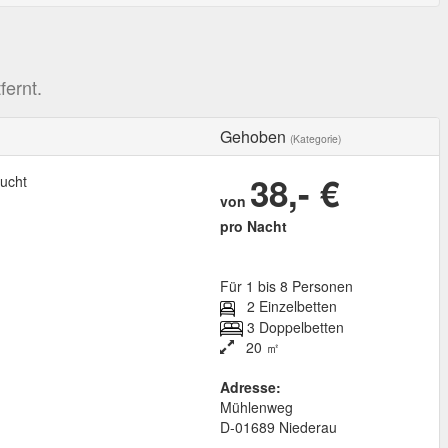
ernt.
Gehoben
(Kategorie)
38,- €
ucht
von
pro Nacht
Für 1 bis 8 Personen
2 Einzelbetten
3 Doppelbetten
20 ㎡
Adresse:
Mühlenweg
D
-
01689
Niederau