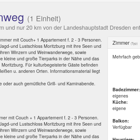
enweg
(1 Einheit)
m und nur 20 km von der Landeshauptstadt Dresden entf
mmer mit Couch+ 1 Appartement f. 2 - 3 Personen.
Zimmer
(Typ)
s Jagd-und Lustschloss Moritzburg mit ihre Seen und
t ihren Winzern und Weinwanderwege, sowie
Mehrfach geb
le kleine und große Tierparks in der Nähe und das
n Moritzburg. Für kulturbegeisterte Gäste befinden
ißen u. anderen Orten. Informationsmaterial liegt
se oder auch gemütliche Grill- und Kaminabende.
Badezimmer:
eigenes
Küche:
eigene
er mit Couch + 1 Appartement f. 2 - 3 Personen.
Balkon:
s Jagd-und Lustschloss Moritzburg mit ihre Seen und
Verfügbar
t ihren Winzern und Weinwanderwege, sowie
le kleine und große Tierparks in der Nähe und das
Haustiere: