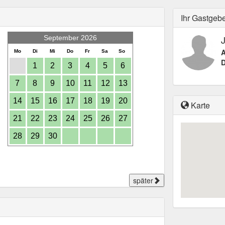
Ihr Gastgeb
September 2026
A
Mo
Di
Mi
Do
Fr
Sa
So
D
1
2
3
4
5
6
7
8
9
10
11
12
13
14
15
16
17
18
19
20
Karte
21
22
23
24
25
26
27
28
29
30
später