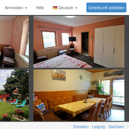
Anmelden
Hilfe
Deutsch
Unterkunft anbieten
Dresden
Leipzig
Sachsen