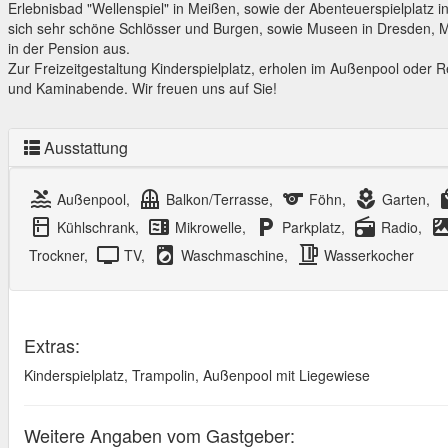
Erlebnisbad "Wellenspiel" in Meißen, sowie der Abenteuerspielplatz i
sich sehr schöne Schlösser und Burgen, sowie Museen in Dresden, Me
in der Pension aus.
Zur Freizeitgestaltung Kinderspielplatz, erholen im Außenpool oder R
und Kaminabende. Wir freuen uns auf Sie!
Ausstattung
pool
balcony
sports
local_florist
loca
Außenpool,
Balkon/Terrasse,
Föhn,
Garten,
kitchen
microwave
local_parking
radio
satell
Kühlschrank,
Mikrowelle,
Parkplatz,
Radio,
kettle
tv
local_laundry_service
Trockner,
TV,
Waschmaschine,
Wasserkocher
Extras:
Kinderspielplatz, Trampolin, Außenpool mit Liegewiese
Weitere Angaben vom Gastgeber: