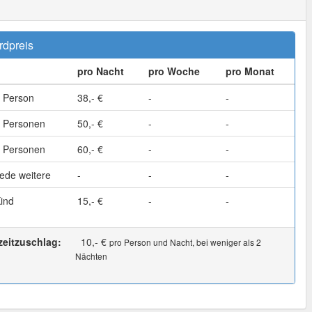
rdpreis
pro Nacht
pro Woche
pro Monat
 Person
38,- €
-
-
 Personen
50,- €
-
-
 Personen
60,- €
-
-
ede weitere
-
-
-
ind
15,- €
-
-
zeitzuschlag:
10,- €
pro Person und Nacht, bei weniger als 2
Nächten