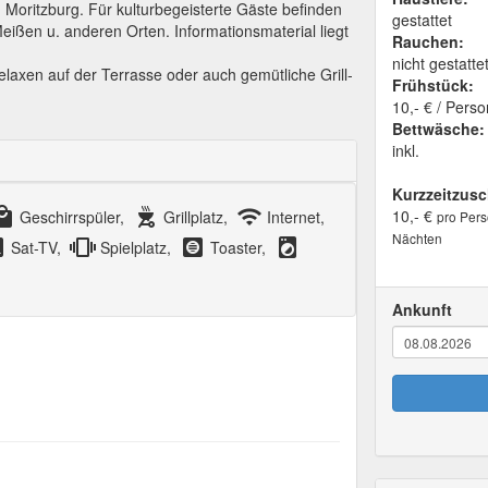
n Moritzburg. Für kulturbegeisterte Gäste befinden
gestattet
ißen u. anderen Orten. Informationsmaterial liegt
Rauchen:
nicht gestatte
elaxen auf der Terrasse oder auch gemütliche Grill-
Frühstück:
10,- € / Perso
Bettwäsche:
inkl.
Kurzzeitzusc
l_mall
outdoor_grill
wifi
10,- €
Geschirrspüler,
Grillplatz,
Internet,
pro Pers
Nächten
ite
vibration
hvac
local_laundry_service
Sat-TV,
Spielplatz,
Toaster,
Ankunft