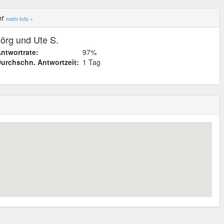
er
mehr Info »
Jörg und Ute S.
ntwortrate:
97%
urchschn. Antwortzeit:
1 Tag