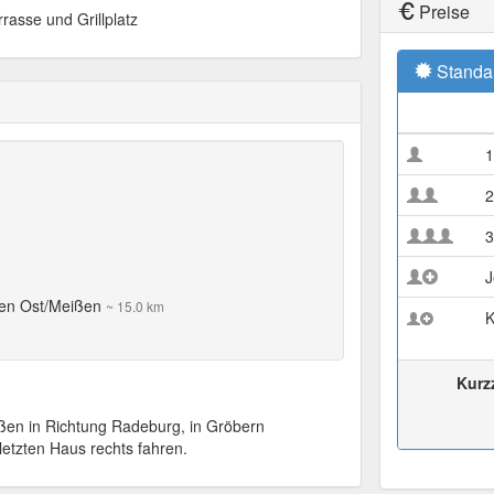
Preise
asse und Grillplatz
Standa
1
2
3
J
sen Ost/Meißen
~ 15.0 km
K
Kurz
ßen in Richtung Radeburg, in Gröbern
letzten Haus rechts fahren.