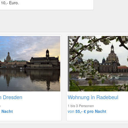
 10,- Euro.
n Dresden
Wohnung in Radebeul
n
1 bis 3 Personen
o Nacht
von
55,- € pro Nacht