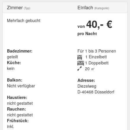
Zimmer
Einfach
(Typ)
(Kategorie)
40,- €
Mehrfach gebucht
von
pro Nacht
Badezimmer:
Für 1 bis 3 Personen
geteilt
1 Einzelbett
Küche:
1 Doppelbett
kein
20 ㎡
Balkon:
Adresse:
Nicht verfügbar
Diezelweg
D
-
40468
Düsseldorf
Haustiere:
nicht gestattet
Rauchen:
nicht gestattet
Frühstück:
inkl.