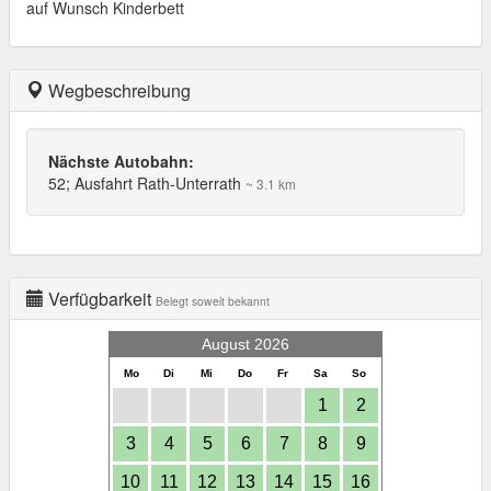
auf Wunsch Kinderbett
Wegbeschreibung
Nächste Autobahn:
52; Ausfahrt Rath-Unterrath
~ 3.1 km
Verfügbarkeit
Belegt soweit bekannt
August 2026
Mo
Di
Mi
Do
Fr
Sa
So
1
2
3
4
5
6
7
8
9
10
11
12
13
14
15
16