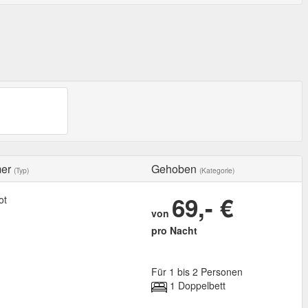
mer
Gehoben
(Typ)
(Kategorie)
69,- €
ot
von
pro Nacht
Für 1 bis 2 Personen
1 Doppelbett