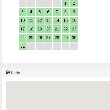
1
2
3
4
5
6
7
8
9
10
11
12
13
14
15
16
17
18
19
20
21
22
23
24
25
26
27
28
29
30
31
Karte