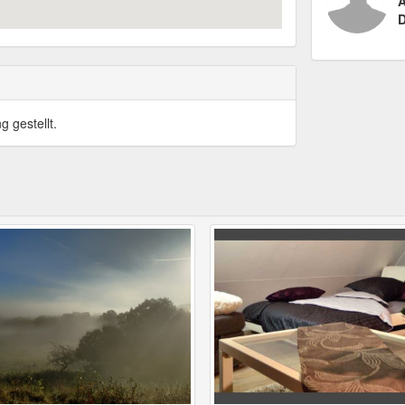
A
D
 gestellt.