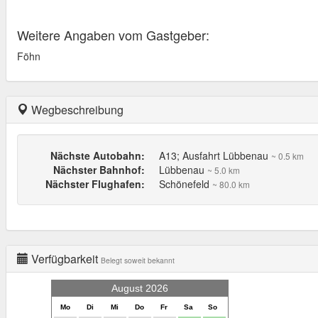
Weitere Angaben vom Gastgeber:
Föhn
Wegbeschreibung
Nächste Autobahn:
A13; Ausfahrt Lübbenau
~ 0.5 km
Nächster Bahnhof:
Lübbenau
~ 5.0 km
Nächster Flughafen:
Schönefeld
~ 80.0 km
Verfügbarkeit
Belegt soweit bekannt
August 2026
Mo
Di
Mi
Do
Fr
Sa
So