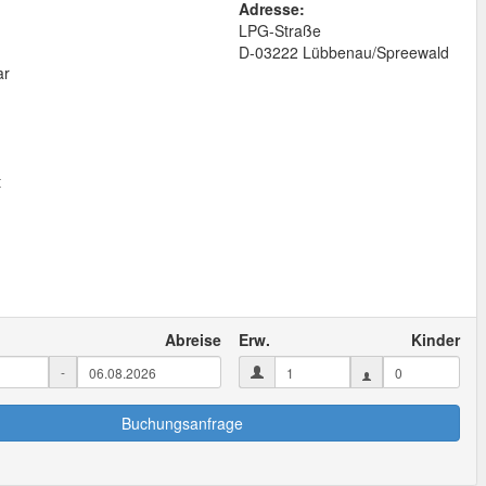
Adresse:
LPG-Straße
D
-
03222
Lübbenau/Spreewald
ar
t
Abreise
Erw.
Kinder
-
Buchungsanfrage