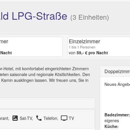
ald LPG-Straße
(3 Einheiten)
mmer
Einzelzimmer
1 bis 1 Personen
o Nacht
von
59,- € pro Nacht
r-Hotel, mit komfortabel eingerichteten Zimmern
Doppelzim
ieten saisonale und regionale Köstlichkeiten. Den
Kamin ausklingen lassen. Wir freuen uns, Sie in
Neues Angeb
Badezimmer:
satellite
local_phone
tv
urant,
Sat-TV,
Telefon,
TV
eigenes
Küche: