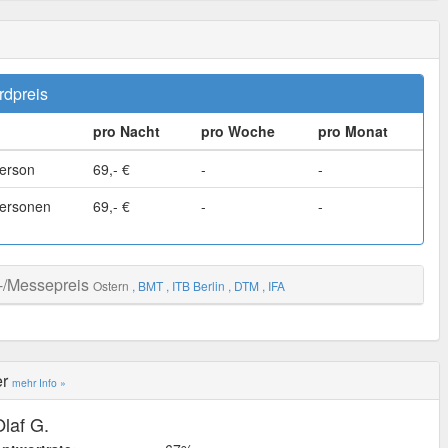
rdpreis
pro Nacht
pro Woche
pro Monat
erson
69,- €
-
-
ersonen
69,- €
-
-
-/Messepreis
Ostern
, BMT
, ITB Berlin
, DTM
, IFA
er
mehr Info »
Olaf G.