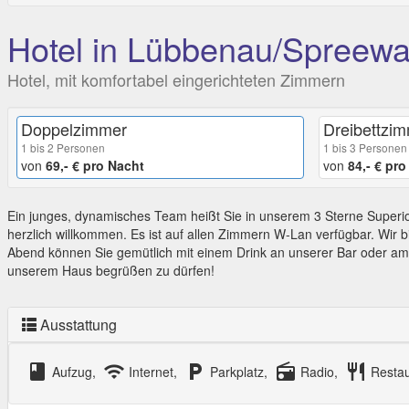
Hotel in Lübbenau/Spreew
Hotel, mit komfortabel eingerichteten Zimmern
Doppelzimmer
Dreibettzi
1 bis 2 Personen
1 bis 3 Personen
von
69,- € pro Nacht
von
84,- € pr
Ein junges, dynamisches Team heißt Sie in unserem 3 Sterne Superio
herzlich willkommen. Es ist auf allen Zimmern W-Lan verfügbar. Wir b
Abend können Sie gemütlich mit einem Drink an unserer Bar oder am 
unserem Haus begrüßen zu dürfen!
Ausstattung
class
wifi
local_parking
radio
restaurant
Aufzug,
Internet,
Parkplatz,
Radio,
Resta