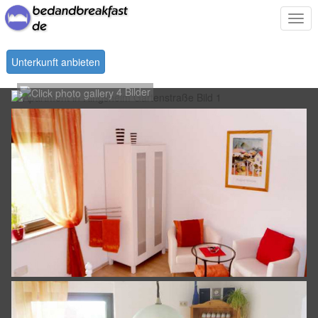
Togg
navi
Unterkunft anbieten
4 Bilder