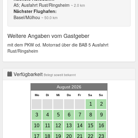
A5; Ausfahrt Rust/Ringsheim
~ 2.0 km
Nächster Flughafen:
Basel/Mülhou
~ 50.0 km
Weitere Angaben vom Gastgeber
mit dem PKW od. Motorrad über die BAB 5 Ausfahrt
Rust/Ringsheim
Verfügbarkeit
Belegt soweit bekannt
August 2026
Mo
Di
Mi
Do
Fr
Sa
So
1
2
3
4
5
6
7
8
9
10
11
12
13
14
15
16
17
18
19
20
21
22
23