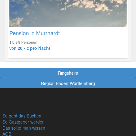
Pension in Murrhardt
1 bis 9 Personen
von
20,- € pro Nacht
Ringsheim
Region Baden-Württemberg
So geht das Buchen
So Gastgeber werden
Das sollte man wissen
AGB