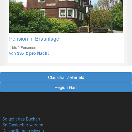
Pension in Braunlage
1 bis 2 Personen
von
33,- € pro Nacht
Clausthal-Zellerfeld
Region Harz
So geht das Buchen
So Gastgeber werden
Das sollte man wissen