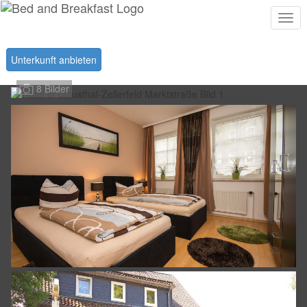
Togg
navi
Unterkunft anbieten
8 Bilder