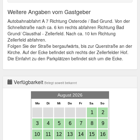
Weitere Angaben vom Gastgeber
Autobahnabfahrt A 7 Richtung Osterode / Bad Grund. Von der
Schnellstraße nach ca. 6 km rechts abfahren Richtung Bad
Grund/ Clausthal - Zellerfeld. Nach ca. 10 km Richtung
Zellerfeld abfahren.
Folgen Sie der Straße bergaufwärts, bis zur Querstraße an der
Kirche. Auf der Ecke befindet sich rechts der Zellerfelder Hof.
Die Einfahrt zu den Parkplätzen befindet sich um die Ecke.
Verfügbarkeit
Belegt soweit bekannt
August 2026
Mo
Di
Mi
Do
Fr
Sa
So
1
2
3
4
5
6
7
8
9
10
11
12
13
14
15
16