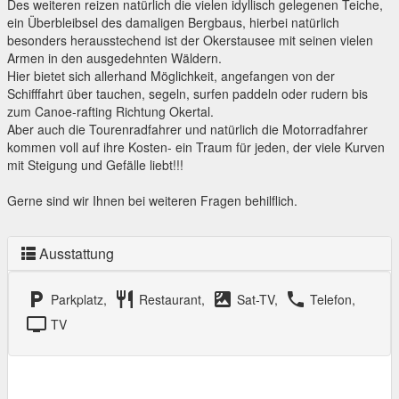
Des weiteren reizen natürlich die vielen idyllisch gelegenen Teiche,
ein Überbleibsel des damaligen Bergbaus, hierbei natürlich
besonders herausstechend ist der Okerstausee mit seinen vielen
Armen in den ausgedehnten Wäldern.
Hier bietet sich allerhand Möglichkeit, angefangen von der
Schifffahrt über tauchen, segeln, surfen paddeln oder rudern bis
zum Canoe-rafting Richtung Okertal.
Aber auch die Tourenradfahrer und natürlich die Motorradfahrer
kommen voll auf ihre Kosten- ein Traum für jeden, der viele Kurven
mit Steigung und Gefälle liebt!!!
Gerne sind wir Ihnen bei weiteren Fragen behilflich.
Ausstattung
local_parking
restaurant
satellite
local_phone
Parkplatz,
Restaurant,
Sat-TV,
Telefon,
tv
TV