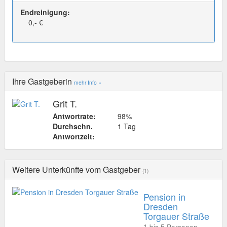
Endreinigung:
0,- €
Ihre Gastgeberin
mehr Info »
Grit T.
Antwortrate:
98%
Durchschn.
1 Tag
Antwortzeit:
Weitere Unterkünfte vom Gastgeber
(1)
Pension in
Dresden
Torgauer Straße
1 bis 5 Personen