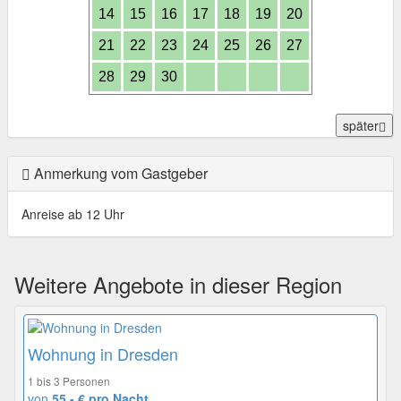
14
15
16
17
18
19
20
21
22
23
24
25
26
27
28
29
30
später
Anmerkung vom Gastgeber
Anreise ab 12 Uhr
Weitere Angebote in dieser Region
Wohnung in Dresden
1 bis 3 Personen
von
55,- € pro Nacht