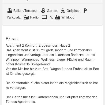
balcony
local_florist
outdoor_grill
local_parking
Balkon/Terrasse,
Garten,
Grillplatz,
radio
tv
hot_tub
Parkplatz,
Radio,
TV,
Whirlpool
Extras:
Apartment 2 Komfort, Erdgeschoss, Haus 2
Das Apartment 2 ist 38 m2 groß, modern und komfortabel
eingerichtet und verfügt über ein luxuriöses Badezimmer mit
Whirlpool- Wannenbad, Wellness- Liege- Fläche und Raum-
hoher Kosmetik- Spiegelwand.
Von der Minibar bis zum Bett- Wagen für das Frühstück im Bett
ist für alles gesorgt.
Die Komfortable Küche bietet Ihnen die Möglichkeit sich selbst
zu versorgen.
Der Garten mit allen Gartenmöbeln und Grillplatz liegt vor der
Tür des Apartments.