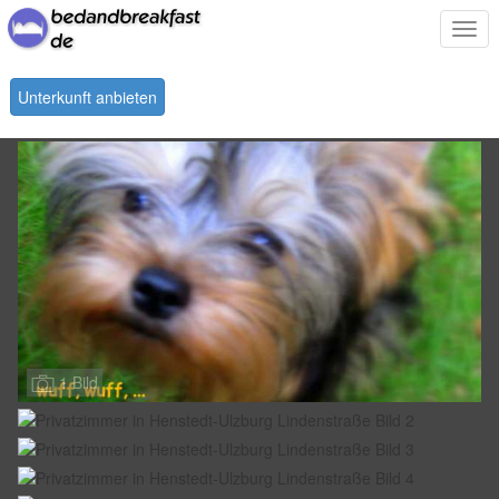
Togg
navi
Unterkunft anbieten
1 Bild