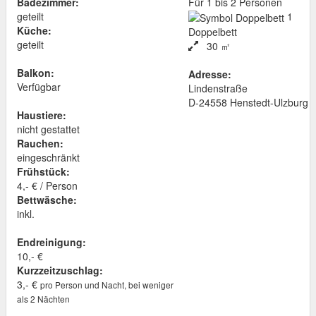
Badezimmer:
Für 1 bis 2 Personen
geteilt
1
Küche:
Doppelbett
geteilt
30 ㎡
Balkon:
Adresse:
Verfügbar
Lindenstraße
D
-
24558
Henstedt-Ulzburg
Haustiere:
nicht gestattet
Rauchen:
eingeschränkt
Frühstück:
4,- € / Person
Bettwäsche:
inkl.
Endreinigung:
10,- €
Kurzzeitzuschlag:
3,- €
pro Person und Nacht, bei weniger
als 2 Nächten