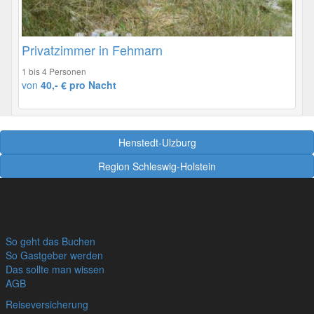
Privatzimmer in Fehmarn
1 bis 4 Personen
von
40,- € pro Nacht
Henstedt-Ulzburg
Region Schleswig-Holstein
So geht das Buchen
So Gastgeber werden
Das sollte man wissen
AGB
Reiseversicherung