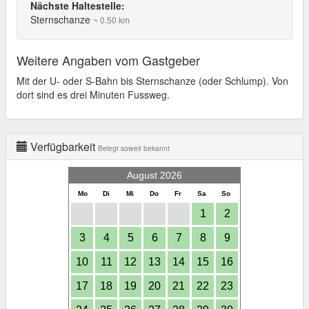
Nächste Haltestelle:
Sternschanze
~ 0.50 km
Weitere Angaben vom Gastgeber
Mit der U- oder S-Bahn bis Sternschanze (oder Schlump). Von
dort sind es drei Minuten Fussweg.
Verfügbarkeit
Belegt soweit bekannt
August 2026
Mo
Di
Mi
Do
Fr
Sa
So
1
2
3
4
5
6
7
8
9
10
11
12
13
14
15
16
17
18
19
20
21
22
23