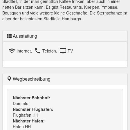
Stadtteil, in der man gemütlich Kaffee trinken, aber auch in einer
netten Bar sitzen kann. Es gibt Restaurants, Kneipen, Ýmbisse,
Boutiquen und viele weitere kleine Geschaefte. Die Sternschanze ist
einer der beliebtesten Stadtteile Hamburgs.
Ausstattung
wifi
local_phone
tv
Internet,
Telefon,
TV
Wegbeschreibung
Nächster Bahnhof:
Dammtor
Nächster Flughafen:
Flughafen HH
Nächster Hafen:
Hafen HH