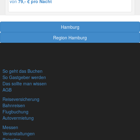
von
79,- € pro Nacht
Hamburg
Region Hamburg
So geht das Buchen
So Gastgeber werden
Das sollte man wissen
AGB
Reiseversicherung
Bahnreisen
Flugbuchung
Autovermietung
Messen
Veranstaltungen
Reisetips