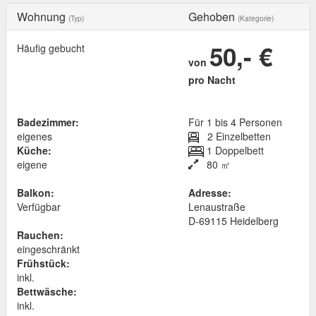
Wohnung
Gehoben
(Typ)
(Kategorie)
50,- €
Häufig gebucht
von
pro Nacht
Badezimmer:
Für 1 bis 4 Personen
eigenes
2 Einzelbetten
Küche:
1 Doppelbett
eigene
80 ㎡
Balkon:
Adresse:
Verfügbar
Lenaustraße
D
-
69115
Heidelberg
Rauchen:
eingeschränkt
Frühstück:
inkl.
Bettwäsche:
inkl.