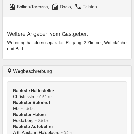
balcony
radio
local_phone
Balkon/Terrasse,
Radio,
Telefon
Weitere Angaben vom Gastgeber:
Wohnung hat einen separaten Eingang, 2 Zimmer, Wohnküche
und Bad
Wegbeschreibung
Nächste Haltestelle:
Christuskirc
~ 0.50 km
Nächster Bahnhof:
Hbf
~ 1.0 km
Nächster Hafen:
Heidelberg
~ 2.0 km
Nächste Autobahn:
A 5; Ausfahrt Heidelberg
~ 3.0 km