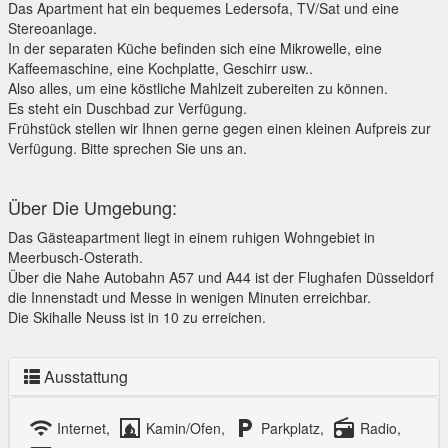
Das Apartment hat ein bequemes Ledersofa, TV/Sat und eine
Stereoanlage.
In der separaten Küche befinden sich eine Mikrowelle, eine
Kaffeemaschine, eine Kochplatte, Geschirr usw..
Also alles, um eine köstliche Mahlzeit zubereiten zu können.
Es steht ein Duschbad zur Verfügung.
Frühstück stellen wir Ihnen gerne gegen einen kleinen Aufpreis zur
Verfügung. Bitte sprechen Sie uns an.
Über Die Umgebung:
Das Gästeapartment liegt in einem ruhigen Wohngebiet in
Meerbusch-Osterath.
Über die Nahe Autobahn A57 und A44 ist der Flughafen Düsseldorf
die Innenstadt und Messe in wenigen Minuten erreichbar.
Die Skihalle Neuss ist in 10 zu erreichen.
Ausstattung
wifi
fireplace
local_parking
radio
Internet,
Kamin/Ofen,
Parkplatz,
Radio,