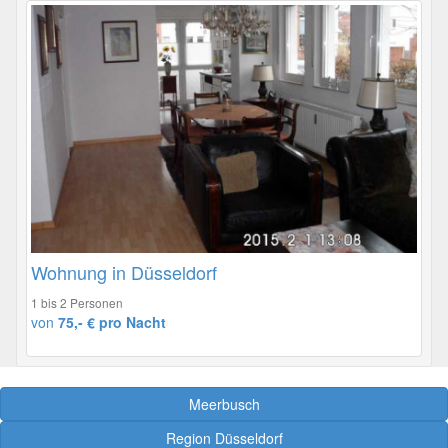
Wohnung in Düsseldorf
1 bis 2 Personen
von
75,- € pro Nacht
Meerbusch
Region Düsseldorf