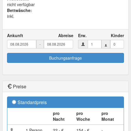
nicht verfügbar
Bettwäsche:
inkl.
Ankunft
Abreise
Erw.
Kinder
-
Buchungsanfrage
Preise
Standardpreis
pro
pro
pro
Nacht
Woche
Monat
1 Person
22,- €
154,- €
-