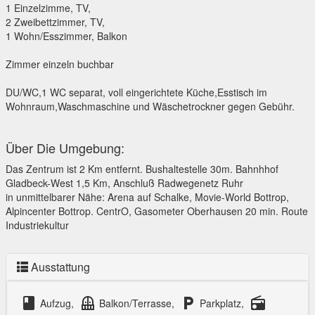
1 Einzelzimme, TV,
2 Zweibettzimmer, TV,
1 Wohn/Esszimmer, Balkon
Zimmer einzeln buchbar
DU/WC,1 WC separat, voll eingerichtete Küche,Esstisch im
Wohnraum,Waschmaschine und Wäschetrockner gegen Gebühr.
Über Die Umgebung:
Das Zentrum ist 2 Km entfernt. Bushaltestelle 30m. Bahnhhof
Gladbeck-West 1,5 Km, Anschluß Radwegenetz Ruhr
in unmittelbarer Nähe: Arena auf Schalke, Movie-World Bottrop,
Alpincenter Bottrop. CentrO, Gasometer Oberhausen 20 min. Route
Industriekultur
Ausstattung
class
balcony
local_parking
radio
Aufzug,
Balkon/Terrasse,
Parkplatz,