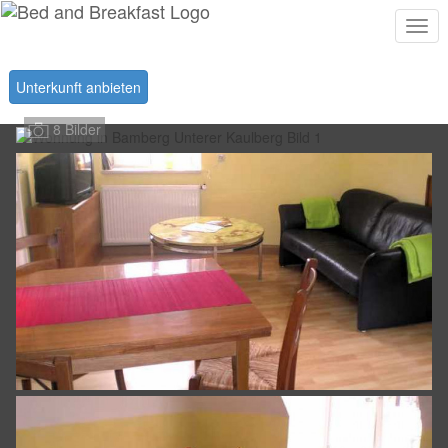
Togg
navi
Unterkunft anbieten
8 Bilder