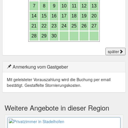
7
8
9
10
11
12
13
14
15
16
17
18
19
20
21
22
23
24
25
26
27
28
29
30
später
Anmerkung vom Gastgeber
Mit geleisteter Vorauszahlung wird die Buchung per email
bestätigt. Gestaffelte Stornierungskosten.
Weitere Angebote in dieser Region