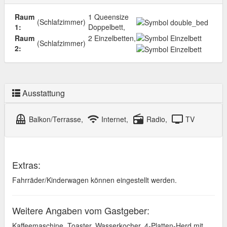
Raum
1 Queensize
(Schlafzimmer)
1:
Doppelbett,
Raum
2 Einzelbetten,
(Schlafzimmer)
2:
Ausstattung
balcony
wifi
radio
tv
Balkon/Terrasse,
Internet,
Radio,
TV
Extras:
Fahrräder/Kinderwagen können eingestellt werden.
Weitere Angaben vom Gastgeber:
Kaffeemaschine, Toaster, Wasserkocher, 4-Platten-Herd mit