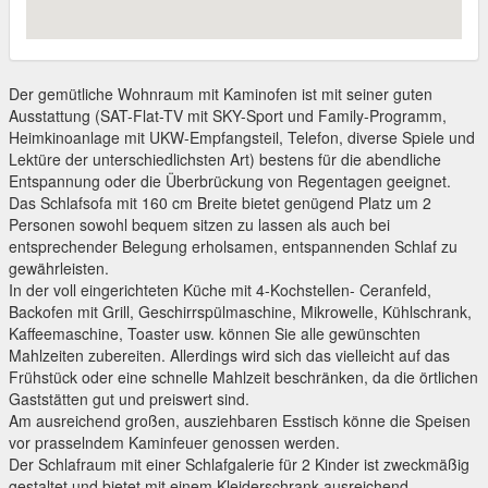
Der gemütliche Wohnraum mit Kaminofen ist mit seiner guten
Ausstattung (SAT-Flat-TV mit SKY-Sport und Family-Programm,
Heimkinoanlage mit UKW-Empfangsteil, Telefon, diverse Spiele und
Lektüre der unterschiedlichsten Art) bestens für die abendliche
Entspannung oder die Überbrückung von Regentagen geeignet.
Das Schlafsofa mit 160 cm Breite bietet genügend Platz um 2
Personen sowohl bequem sitzen zu lassen als auch bei
entsprechender Belegung erholsamen, entspannenden Schlaf zu
gewährleisten.
In der voll eingerichteten Küche mit 4-Kochstellen- Ceranfeld,
Backofen mit Grill, Geschirrspülmaschine, Mikrowelle, Kühlschrank,
Kaffeemaschine, Toaster usw. können Sie alle gewünschten
Mahlzeiten zubereiten. Allerdings wird sich das vielleicht auf das
Frühstück oder eine schnelle Mahlzeit beschränken, da die örtlichen
Gaststätten gut und preiswert sind.
Am ausreichend großen, ausziehbaren Esstisch könne die Speisen
vor prasselndem Kaminfeuer genossen werden.
Der Schlafraum mit einer Schlafgalerie für 2 Kinder ist zweckmäßig
gestaltet und bietet mit einem Kleiderschrank ausreichend