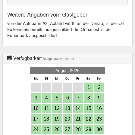
Weitere Angaben vom Gastgeber
von der Autobahn A3, Abfahrt wörth an der Donau, ist der Ort
Falkenstein bereits ausgeschildert. Im Ort selbst ist de
Ferienpark ausgeschildert
Verfügbarkeit
Belegt soweit bekannt
August 2026
Mo
Di
Mi
Do
Fr
Sa
So
1
2
3
4
5
6
7
8
9
10
11
12
13
14
15
16
17
18
19
20
21
22
23
24
25
26
27
28
29
30