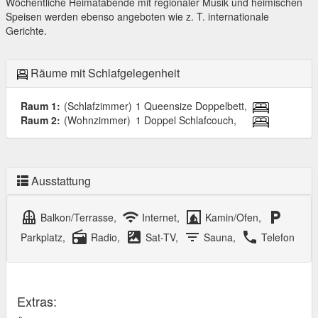
Wöchentliche Heimatabende mit regionaler Musik und heimischen
Speisen werden ebenso angeboten wie z. T. internationale
Gerichte.
Räume mit Schlafgelegenheit
Raum 1:
(Schlafzimmer)
1 Queensize Doppelbett,
Raum 2:
(Wohnzimmer)
1 Doppel Schlafcouch,
Ausstattung
balcony
wifi
fireplace
local_parking
Balkon/Terrasse,
Internet,
Kamin/Ofen,
radio
satellite
filter_list
local_phone
Parkplatz,
Radio,
Sat-TV,
Sauna,
Telefon
Extras: