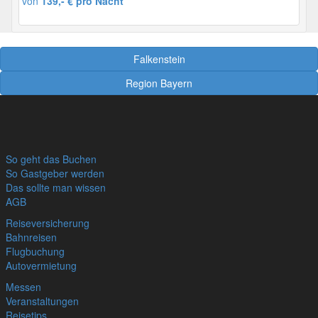
von
139,- € pro Nacht
Falkenstein
Region Bayern
So geht das Buchen
So Gastgeber werden
Das sollte man wissen
AGB
Reiseversicherung
Bahnreisen
Flugbuchung
Autovermietung
Messen
Veranstaltungen
Reisetips