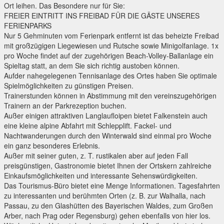
Ort leihen. Das Besondere nur für Sie:
FREIER EINTRITT INS FREIBAD FÜR DIE GÄSTE UNSERES
FERIENPARKS
Nur 5 Gehminuten vom Ferienpark entfernt ist das beheizte Freibad
mit großzügigen Liegewiesen und Rutsche sowie Minigolfanlage. 1x
pro Woche findet auf der zugehörigen Beach-Volley-Ballanlage ein
Spieltag statt, an dem Sie sich richtig austoben können.
Aufder nahegelegenen Tennisanlage des Ortes haben Sie optimale
Spielmöglichkeiten zu günstigen Preisen.
Trainerstunden können in Abstimmung mit den vereinszugehörigen
Trainern an der Parkrezeption buchen.
Außer einigen attraktiven Langlaufloipen bietet Falkenstein auch
eine kleine alpine Abfahrt mit Schlepplift. Fackel- und
Nachtwanderungen durch den Winterwald sind einmal pro Woche
ein ganz besonderes Erlebnis.
Außer mit seiner guten, z. T. rustikalen aber auf jeden Fall
preisgünstigen, Gastronomie bietet Ihnen der Ortskern zahlreiche
Einkaufsmöglichkeiten und interessante Sehenswürdigkeiten.
Das Tourismus-Büro bietet eine Menge Informationen. Tagesfahrten
zu interessanten und berühmten Orten (z. B. zur Walhalla, nach
Passau, zu den Glashütten des Bayerischen Waldes, zum Großen
Arber, nach Prag oder Regensburg) gehen ebenfalls von hier los.