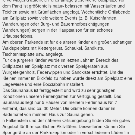
dem Park) ist größtenteils natur- belassen mit Wasserläufen und
Teichen sowie mit Grünflächen angelegt. Wöchentliche Grillabende
am Grillplatz sowie viele weitere Events (z. B. Kutschfahrten,
Wanderungen oder Burg- und Bauernhofbesichtigungen,
Wanderungen) sorgen in der Hauptsaison für ein schönes
Urlaubserlebnis.
Am oberen Parkende ist für die älteren Kinder ein großer, schattiger
Waldspielplatz mit Klettergerüst, Schaukel, Sandkiste,
Tischtennisplatte usw. angelegt.
Für die jürgeren Kinder wurde im letzten Jahr im Bereich des
Grillplatzes ein Spielplatz mit diversen Spielgeräten aus
Würgefeigenholz, Federwippen und Sandkiste errichtet. Um die
Kleinen immer im Blickfeld zu haben wurde direkt am Spielplatz eine
Liegewiese und eine Bocciabahn installiert.
Das Saunahaus ist fertiggestellt und wird zu sehr günstigen
Konditionen unseren Feriengästen zur Verfügung gestellt. Das
Saunahaus liegt nur 5 Häuser von meinem Ferienhaus Nr. 7
entfernt, das sind ca. 30 Meter. Die Gäste können daher im
Badematel von meinem Haus zur Sauna gehen.
n Falkenstein und der näheren Ortsumgebung finden Sie ein gutes
Angebot für Ihre sportlichen Aktivitäten. Desweiteren können Sie
Sportgeräte an der Parkrezeption oder in verschiedenen Läden im