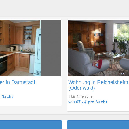
er in Darmstadt
Wohnung in Reichelsheim
(Odenwald)
n
o Nacht
1 bis 4 Personen
von
67,- € pro Nacht