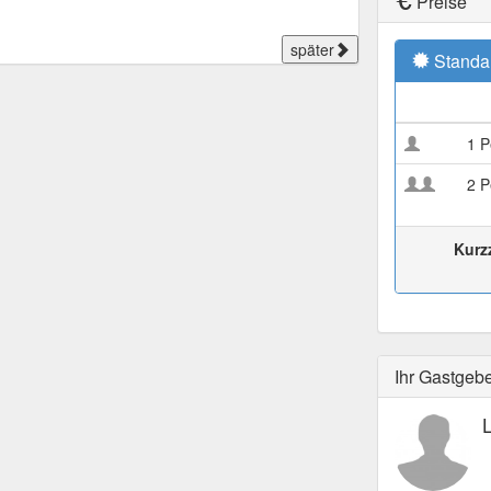
Preise
später
Standa
1 P
2 P
Kurz
Ihr Gastgeb