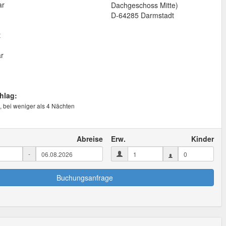
ar
Dachgeschoss Mitte)
D
-
64285
Darmstadt
t
ar
hlag:
, bei weniger als 4 Nächten
Abreise
Erw.
Kinder
-
Buchungsanfrage