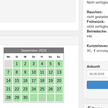
Nicht verfügb
Rauchen:
nicht gestatte
Frühstück:
nicht verfügb
Bettwäsche:
inkl.
Kurzzeitzusc
30,- €
September 2026
einmalig
Mo
Di
Mi
Do
Fr
Sa
So
1
2
3
4
5
6
Ankunft
7
8
9
10
11
12
13
14
15
16
17
18
19
20
21
22
23
24
25
26
27
28
29
30