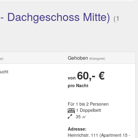
 - Dachgeschoss Mitte)
(1
Gehoben
yp)
(Kategorie)
60,- €
ucht
von
pro Nacht
Für 1 bis 2 Personen
1 Doppelbett
35 ㎡
Adresse:
Heinrichstr. 111 (Apartment 15 -