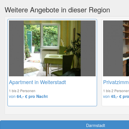
Weitere Angebote in dieser Region
Apartment in Weiterstadt
Privatzimm
1 bis 2 Personen
1 bis 2 Persone
von
64,- € pro Nacht
von
45,- € pr
Darmstadt