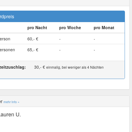
rdpreis
pro Nacht
pro Woche
pro Monat
erson
60,- €
-
-
ersonen
65,- €
-
-
zeitzuschlag:
30,- €
einmalig, bei weniger als 4 Nächten
er
mehr Info »
Lauren U.