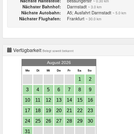
Nächste Haltestelle:
bessungerstr
~ 0.30 km
Nächster Bahnhof:
Darmstadt
~ 3.0 km
Nächste Autobahn:
A5; Ausfahrt Darmstadt
~ 5.0 km
Nächster Flughafen:
Frankfurt
~ 30.0 km
Verfügbarkeit
Belegt soweit bekannt
August 2026
Mo
Di
Mi
Do
Fr
Sa
So
1
2
3
4
5
6
7
8
9
10
11
12
13
14
15
16
17
18
19
20
21
22
23
24
25
26
27
28
29
30
31