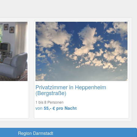
Privatzimmer in Heppenheim
(Bergstraße)
1 bis 8 Personen
von
55,- € pro Nacht
Region Darmstadt