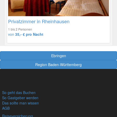
Privatzimmer in Rheinhausen
1 bis 2 Personen
von
35,- € pro Nacht
Ebringen
Region Baden-Württemberg
So geht das Buchen
So Gastgeber werden
Das sollte man wissen
AGB
Reiseversicherung