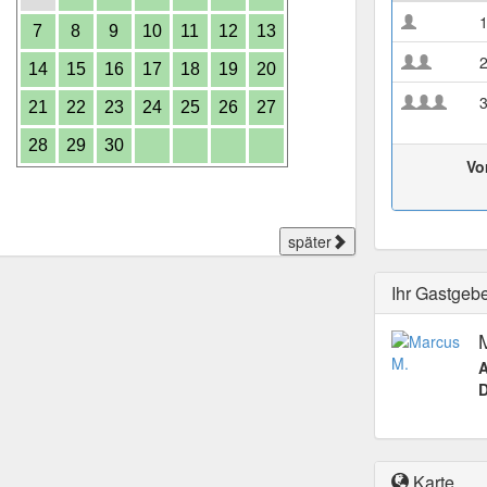
7
8
9
10
11
12
13
14
15
16
17
18
19
20
21
22
23
24
25
26
27
28
29
30
Vo
später
Ihr Gastgeb
A
D
Karte