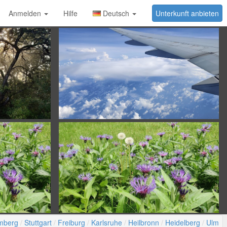
Anmelden
Hilfe
Deutsch
Unterkunft anbieten
mberg
Stuttgart
Freiburg
Karlsruhe
Heilbronn
Heidelberg
Ulm