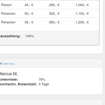
1 Person
45,- €
290,- €
1.000,- €
2 Personen
50,- €
325,- €
1.100,- €
3 Personen
55,- €
350,- €
1.200,- €
rauszahlung:
100%
er
mehr Info »
Marcus M.
ntwortrate:
78%
urchschn. Antwortzeit:
3 Tage