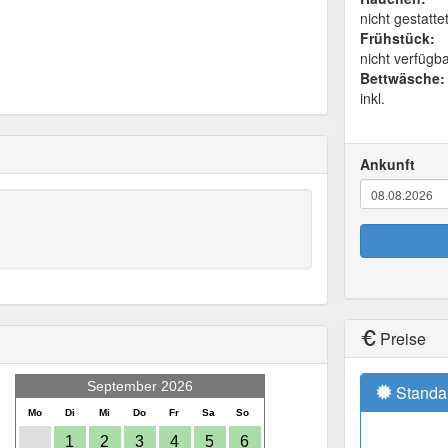
nicht gestatte
Frühstück:
nicht verfügb
Bettwäsche:
inkl.
Ankunft
Preise
September 2026
Standa
Mo
Di
Mi
Do
Fr
Sa
So
1
2
3
4
5
6