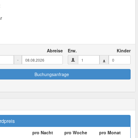
t
ar
Abreise
Erw.
Kinder
-
Buchungsanfrage
rdpreis
pro Nacht
pro Woche
pro Monat