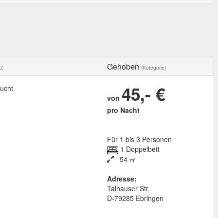
Gehoben
p)
(Kategorie)
45,- €
ucht
von
pro Nacht
Für 1 bis 3 Personen
1 Doppelbett
54 ㎡
Adresse:
Talhauser Str.
D
-
79285
Ebringen