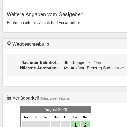
Weitere Angaben vom Gastgeber:
Foutoncouch, als Zusatzbett verwendbar.
Wegbeschreibung
Nächster Bahnhof:
Bhf Ebringen
~ 1.0 km
Nächste Autobahn:
A5; Ausfahrt Freiburg Süd
~ 7.0 km
Verfügbarkeit
Belegt soweit bekannt
August 2026
Mo
Di
Mi
Do
Fr
Sa
So
1
2