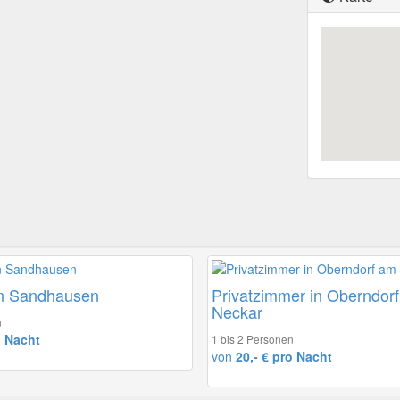
n Sandhausen
Privatzimmer in Oberndor
Neckar
n
o Nacht
1 bis 2 Personen
von
20,- € pro Nacht