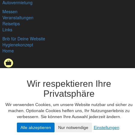
Autovermietung
Messen
Veranstaltungen
Reisetips
Links
Bnb für Deine Website
Hygienekonzept
Home
Datenschutzerklärung
,
Impressum
© bedandbreakfast.de 2026
Wir respektieren Ihre
Privatsphäre
Wir verwenden Cookies, um unsere Website nutzbar und sicher zu
machen. Optionale Cookies helfen uns, Ihr Nutzungserlebnis zu
verbessern. Sie können Ihre Auswahl jederzeit ändern.
Alle akzeptieren
Nur notwendige
Einstellungen