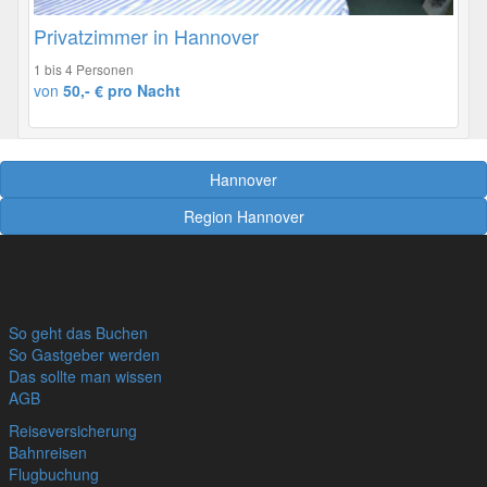
Privatzimmer in Hannover
1 bis 4 Personen
von
50,- € pro Nacht
Hannover
Region Hannover
So geht das Buchen
So Gastgeber werden
Das sollte man wissen
AGB
Reiseversicherung
Bahnreisen
Flugbuchung