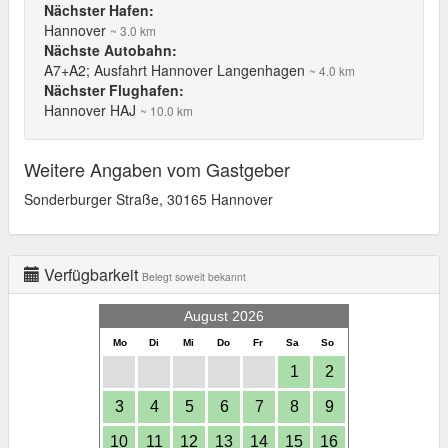
Nächster Hafen:
Hannover
~ 3.0 km
Nächste Autobahn:
A7+A2; Ausfahrt Hannover Langenhagen
~ 4.0 km
Nächster Flughafen:
Hannover HAJ
~ 10.0 km
Weitere Angaben vom Gastgeber
Sonderburger Straße, 30165 Hannover
Verfügbarkeit
Belegt soweit bekannt
August 2026
Mo
Di
Mi
Do
Fr
Sa
So
1
2
3
4
5
6
7
8
9
10
11
12
13
14
15
16