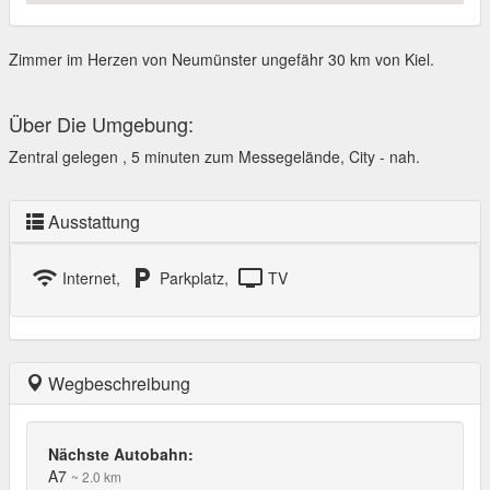
Zimmer im Herzen von Neumünster ungefähr 30 km von Kiel.
Über Die Umgebung:
Zentral gelegen , 5 minuten zum Messegelände, City - nah.
Ausstattung
wifi
local_parking
tv
Internet,
Parkplatz,
TV
Wegbeschreibung
Nächste Autobahn:
A7
~ 2.0 km