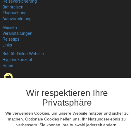
Reiseversicherung
Bahnreisen
Flugbuchung
Autovermietung
Messen
Veranstaltungen
Reisetips
Links
Bnb für Deine Website
Hygienekonzept
Home
Datenschutzerklärung
,
Impressum
© bedandbreakfast.de 2026
Wir respektieren Ihre
Privatsphäre
Wir verwenden Cookies, um unsere Website nutzbar und sicher zu
machen. Optionale Cookies helfen uns, Ihr Nutzungserlebnis zu
verbessern. Sie können Ihre Auswahl jederzeit ändern.