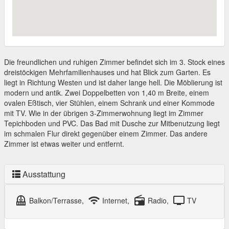
Die freundlichen und ruhigen Zimmer befindet sich im 3. Stock eines
dreistöckigen Mehrfamilienhauses und hat Blick zum Garten. Es
liegt in Richtung Westen und ist daher lange hell. Die Möblierung ist
modern und antik. Zwei Doppelbetten von 1,40 m Breite, einem
ovalen Eßtisch, vier Stühlen, einem Schrank und einer Kommode
mit TV. Wie in der übrigen 3-Zimmerwohnung liegt im Zimmer
Tepichboden und PVC. Das Bad mit Dusche zur Mitbenutzung liegt
im schmalen Flur direkt gegenüber einem Zimmer. Das andere
Zimmer ist etwas weiter und entfernt.
Ausstattung
balcony
wifi
radio
tv
Balkon/Terrasse,
Internet,
Radio,
TV