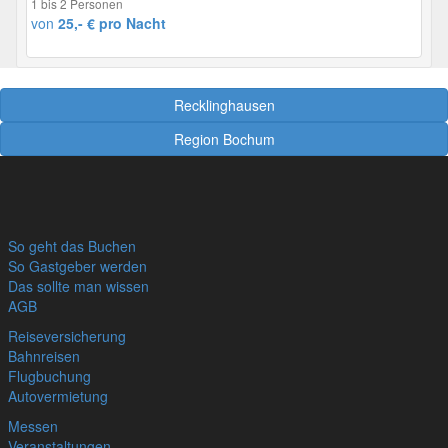
1 bis 2 Personen
von
25,- € pro Nacht
Recklinghausen
Region Bochum
So geht das Buchen
So Gastgeber werden
Das sollte man wissen
AGB
Reiseversicherung
Bahnreisen
Flugbuchung
Autovermietung
Messen
Veranstaltungen