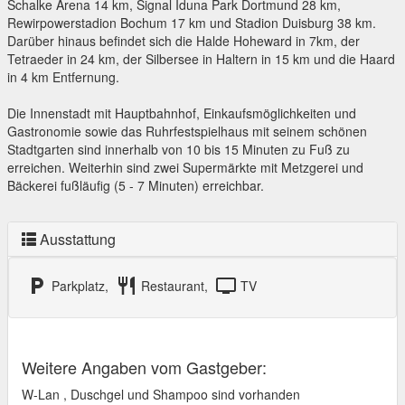
Schalke Arena 14 km, Signal Iduna Park Dortmund 28 km,
Rewirpowerstadion Bochum 17 km und Stadion Duisburg 38 km.
Darüber hinaus befindet sich die Halde Hoheward in 7km, der
Tetraeder in 24 km, der Silbersee in Haltern in 15 km und die Haard
in 4 km Entfernung.
Die Innenstadt mit Hauptbahnhof, Einkaufsmöglichkeiten und
Gastronomie sowie das Ruhrfestspielhaus mit seinem schönen
Stadtgarten sind innerhalb von 10 bis 15 Minuten zu Fuß zu
erreichen. Weiterhin sind zwei Supermärkte mit Metzgerei und
Bäckerei fußläufig (5 - 7 Minuten) erreichbar.
Ausstattung
local_parking
restaurant
tv
Parkplatz,
Restaurant,
TV
Weitere Angaben vom Gastgeber:
W-Lan , Duschgel und Shampoo sind vorhanden