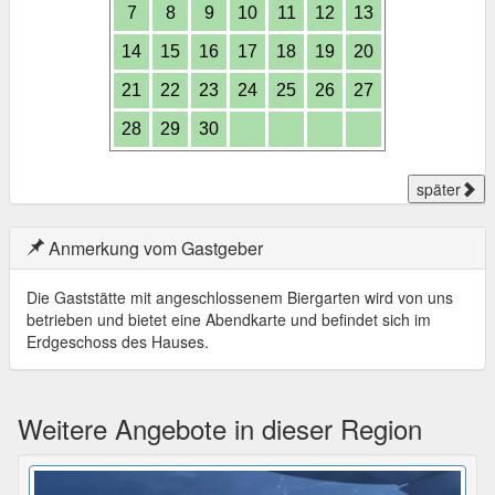
7
8
9
10
11
12
13
14
15
16
17
18
19
20
21
22
23
24
25
26
27
28
29
30
später
Anmerkung vom Gastgeber
Die Gaststätte mit angeschlossenem Biergarten wird von uns
betrieben und bietet eine Abendkarte und befindet sich im
Erdgeschoss des Hauses.
Weitere Angebote in dieser Region