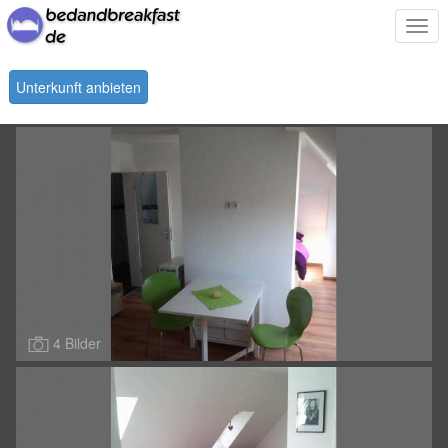
Togg
navi
Unterkunft anbieten
4 Bilder