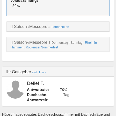
Vorauszahlung:
50%
Saison-/Messepreis
Ferienzeiten
Saison-/Messepreis
Donnerstag - Sonntag
, Rhein in
Flammen
, Koblenzer Sommerfest
Ihr Gastgeber
mehr Info »
Detlef F.
Antwortrate:
70%
Durchschn.
1 Tag
Antwortzeit:
Hübsch ausgebautes Dachgeschosszimmer mit Dachschräge und