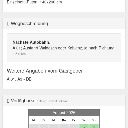
Einzelbett=Futon, 140x200 cm
Wegbeschreibung
Nächste Autobahn:
A 61; Ausfahrt Waldesch oder Koblenz, je nach Richtung
~ 5.0 km
Weitere Angaben vom Gastgeber
A 61, A3 - DB
Verfügbarkeit
Belegt soweit bekannt
August 2026
Mo
Di
Mi
Do
Fr
Sa
So