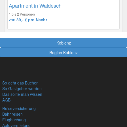
Apartment in Waldesch
1 bis 2 Personen
von
39,- € pro Nacht
Koblenz
Region Koblenz
So geht das Buchen
So Gastgeber werden
Das sollte man wissen
AGB
Reiseversicherung
Bahnreisen
Flugbuchung
Autovermietung