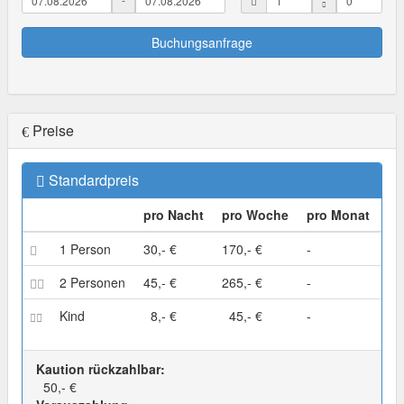
Buchungsanfrage
Preise
Standardpreis
pro Nacht
pro Woche
pro Monat
1 Person
30,- €
170,- €
-
2 Personen
45,- €
265,- €
-
Kind
8,- €
45,- €
-
Kaution rückzahlbar:
50,- €