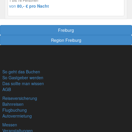
1 bis 16 Personen
von
80,- € pro Nacht
Freiburg
Region Freiburg
So geht das Buchen
So Gastgeber werden
Das sollte man wissen
AGB
Reiseversicherung
Bahnreisen
Flugbuchung
Autovermietung
Messen
Veranstaltungen