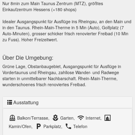
Nur 8min zum Main Taunus Zentrum (MTZ), größtes
Einkaufzentrum Hessens (+180 shops)
Idealer Ausgangspunkt für Ausflüge ins Rheingau, an den Main und
in den Taunus. Rhein-Main-Therme in 5 Min (Auto), Golfplatz (7
Auto-Minuten), grosser schicker frisch renovierter Freibad (10 Min
zu Fuss). Hoher Freizeitwert.
Über Die Umgebung:
Grüne Lage, Obstanbaugebiet, Ausgangspunkt für Ausflüge in
Vordertaunus und Rheingau, zahllose Wander- und Radwege
starten in unmittelbarer Nachbarschaft. Rhein-Main-Therme,
wunderschoenes frisch renoviertes Freibad.
Ausstattung
balcony
local_florist
wifi
fireplace
Balkon/Terrasse,
Garten,
Internet,
local_parking
local_phone
Kamin/Ofen,
Parkplatz,
Telefon