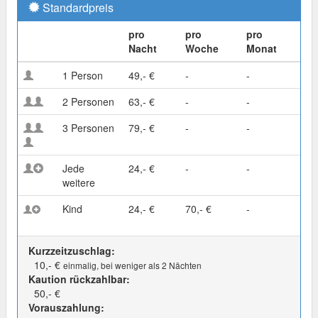
Standardpreis
pro
pro
pro
Nacht
Woche
Monat
1 Person
49,- €
-
-
2 Personen
63,- €
-
-
3 Personen
79,- €
-
-
Jede
24,- €
-
-
weitere
Kind
24,- €
70,- €
-
Kurzzeitzuschlag:
10,- €
einmalig, bei weniger als 2 Nächten
Kaution rückzahlbar:
50,- €
Vorauszahlung: