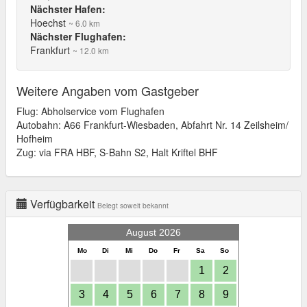
Nächster Hafen:
Hoechst
~ 6.0 km
Nächster Flughafen:
Frankfurt
~ 12.0 km
Weitere Angaben vom Gastgeber
Flug: Abholservice vom Flughafen
Autobahn: A66 Frankfurt-Wiesbaden, Abfahrt Nr. 14 Zeilsheim/
Hofheim
Zug: via FRA HBF, S-Bahn S2, Halt Kriftel BHF
Verfügbarkeit
Belegt soweit bekannt
August 2026
Mo
Di
Mi
Do
Fr
Sa
So
1
2
3
4
5
6
7
8
9