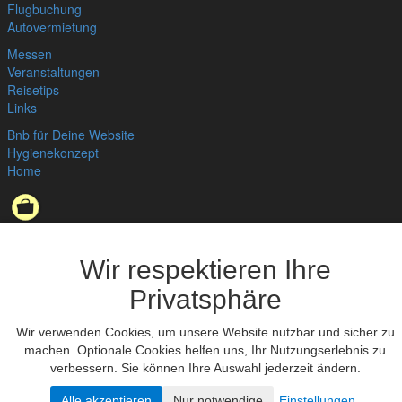
Flugbuchung
Autovermietung
Messen
Veranstaltungen
Reisetips
Links
Bnb für Deine Website
Hygienekonzept
Home
Datenschutzerklärung
,
Impressum
© bedandbreakfast.de 2026
Wir respektieren Ihre
Privatsphäre
Wir verwenden Cookies, um unsere Website nutzbar und sicher zu
machen. Optionale Cookies helfen uns, Ihr Nutzungserlebnis zu
verbessern. Sie können Ihre Auswahl jederzeit ändern.
Alle akzeptieren
Nur notwendige
Einstellungen