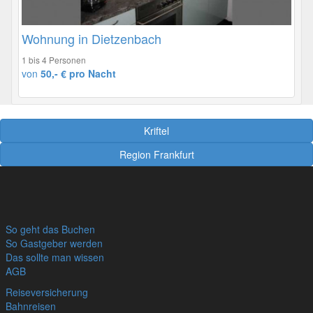
Wohnung in Dietzenbach
1 bis 4 Personen
von
50,- € pro Nacht
Kriftel
Region Frankfurt
So geht das Buchen
So Gastgeber werden
Das sollte man wissen
AGB
Reiseversicherung
Bahnreisen