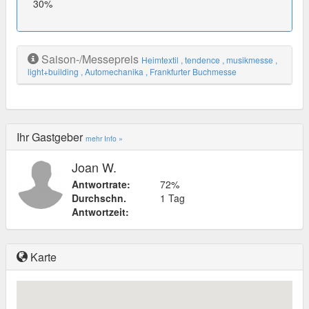
30%
Saison-/Messepreis
Heimtextil
, tendence
, musikmesse
,
light+building
, Automechanika
, Frankfurter Buchmesse
Ihr Gastgeber
mehr Info »
Joan W.
Antwortrate:
72%
Durchschn.
1 Tag
Antwortzeit:
Karte