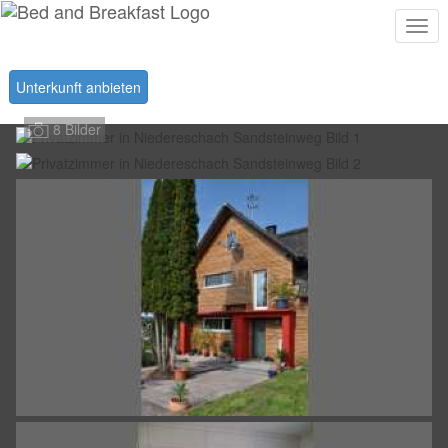
Togg
navi
Unterkunft anbieten
8 Bilder