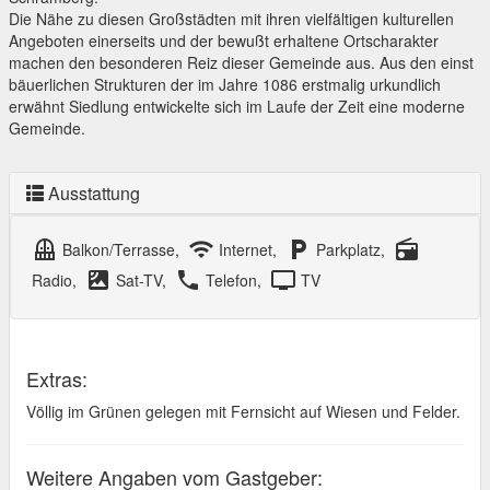
Die Nähe zu diesen Großstädten mit ihren vielfältigen kulturellen
Angeboten einerseits und der bewußt erhaltene Ortscharakter
machen den besonderen Reiz dieser Gemeinde aus. Aus den einst
bäuerlichen Strukturen der im Jahre 1086 erstmalig urkundlich
erwähnt Siedlung entwickelte sich im Laufe der Zeit eine moderne
Gemeinde.
Ausstattung
balcony
wifi
local_parking
radio
Balkon/Terrasse,
Internet,
Parkplatz,
satellite
local_phone
tv
Radio,
Sat-TV,
Telefon,
TV
Extras:
Völlig im Grünen gelegen mit Fernsicht auf Wiesen und Felder.
Weitere Angaben vom Gastgeber: