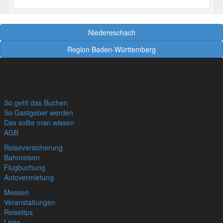
Niedereschach
Region Baden-Württemberg
So geht das Buchen
So Gastgeber werden
Das sollte man wissen
AGB
Reiseversicherung
Bahnreisen
Flugbuchung
Autovermietung
Messen
Veranstaltungen
Reisetips
Links