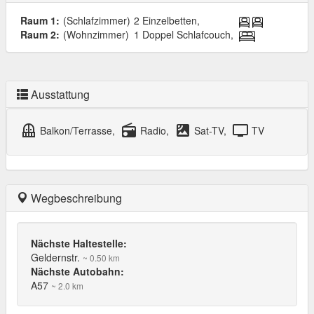
Raum 1:
(Schlafzimmer)
2 Einzelbetten,
Raum 2:
(Wohnzimmer)
1 Doppel Schlafcouch,
Ausstattung
balcony
radio
satellite
tv
Balkon/Terrasse,
Radio,
Sat-TV,
TV
Wegbeschreibung
Nächste Haltestelle:
Geldernstr.
~ 0.50 km
Nächste Autobahn:
A57
~ 2.0 km