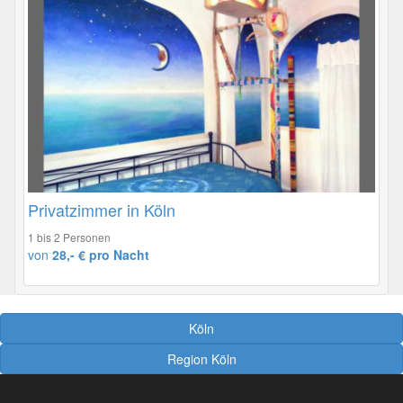
Privatzimmer in Köln
1 bis 2 Personen
von
28,- € pro Nacht
Köln
Region Köln