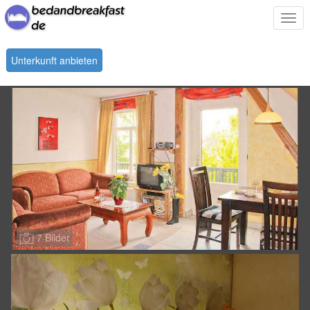
Togg
navi
Unterkunft anbieten
7 Bilder