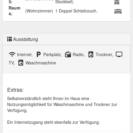
3:
Stockbett,
Raum
(Wohnzimmer)
1 Doppel Schlafcouch,
4:
Ausstattung
wifi
local_parking
radio
local_laundry_service
tv
Internet,
Parkplatz,
Radio,
Trockner,
local_laundry_service
TV,
Waschmaschine
Extras:
Selbstverständlich steht Ihnen im Haus eine
Nutzungsmöglichkeit für Waschmaschine und Trockner zur
Verfügung.
Ein Internetzugang steht ebenfalls zur Verfügung.