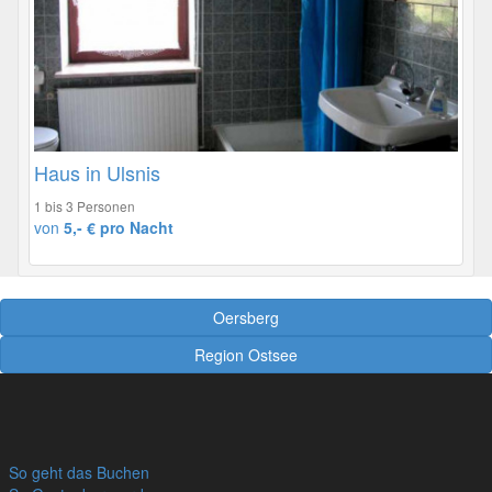
Haus in Ulsnis
1 bis 3 Personen
von
5,- € pro Nacht
Oersberg
Region Ostsee
So geht das Buchen