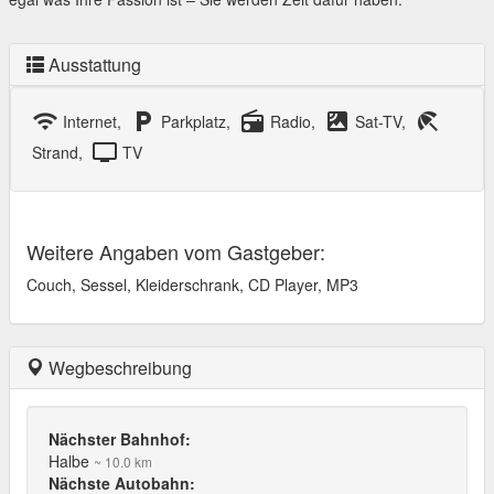
Ausstattung
wifi
local_parking
radio
satellite
beach_access
Internet,
Parkplatz,
Radio,
Sat-TV,
tv
Strand,
TV
Weitere Angaben vom Gastgeber:
Couch, Sessel, Kleiderschrank, CD Player, MP3
Wegbeschreibung
Nächster Bahnhof:
Halbe
~ 10.0 km
Nächste Autobahn: