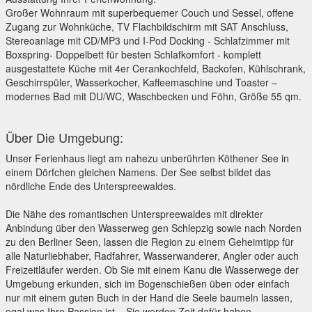
Großer Wohnraum mit superbequemer Couch und Sessel, offene
Zugang zur Wohnküche, TV Flachbildschirm mit SAT Anschluss,
Stereoanlage mit CD/MP3 und I-Pod Docking - Schlafzimmer mit
Boxspring- Doppelbett für besten Schlafkomfort - komplett
ausgestattete Küche mit 4er Cerankochfeld, Backofen, Kühlschrank,
Geschirrspüler, Wasserkocher, Kaffeemaschine und Toaster –
modernes Bad mit DU/WC, Waschbecken und Föhn, Größe 55 qm.
Über Die Umgebung:
Unser Ferienhaus liegt am nahezu unberührten Köthener See in
einem Dörfchen gleichen Namens. Der See selbst bildet das
nördliche Ende des Unterspreewaldes.
Die Nähe des romantischen Unterspreewaldes mit direkter
Anbindung über den Wasserweg gen Schlepzig sowie nach Norden
zu den Berliner Seen, lassen die Region zu einem Geheimtipp für
alle Naturliebhaber, Radfahrer, Wasserwanderer, Angler oder auch
Freizeitläufer werden. Ob Sie mit einem Kanu die Wasserwege der
Umgebung erkunden, sich im Bogenschießen üben oder einfach
nur mit einem guten Buch in der Hand die Seele baumeln lassen,
egal was Ihre Passion ist – Sie werden Zeit dafür haben.