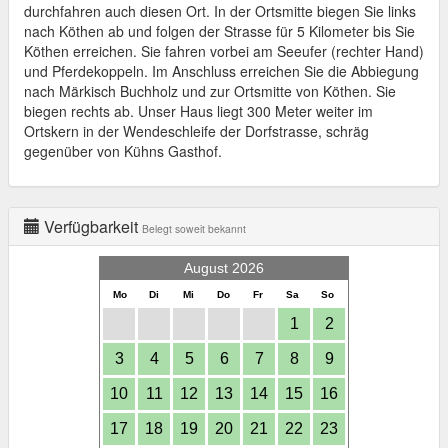
durchfahren auch diesen Ort. In der Ortsmitte biegen Sie links
nach Köthen ab und folgen der Strasse für 5 Kilometer bis Sie
Köthen erreichen. Sie fahren vorbei am Seeufer (rechter Hand)
und Pferdekoppeln. Im Anschluss erreichen Sie die Abbiegung
nach Märkisch Buchholz und zur Ortsmitte von Köthen. Sie
biegen rechts ab. Unser Haus liegt 300 Meter weiter im
Ortskern in der Wendeschleife der Dorfstrasse, schräg
gegenüber von Kühns Gasthof.
Verfügbarkeit
Belegt soweit bekannt
August 2026
Mo
Di
Mi
Do
Fr
Sa
So
1
2
3
4
5
6
7
8
9
10
11
12
13
14
15
16
17
18
19
20
21
22
23