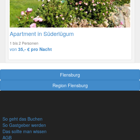
Apartment in Süderlügum
1 bis 2 Personen
von
35,- € pro Nacht
Flensburg
Region Flensburg
So geht das Buchen
So Gastgeber werden
Das sollte man wissen
AGB