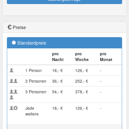
Preise
Standardpreis
pro
pro
pro
Nacht
Woche
Monat
1 Person
18,- €
126,- €
-
2 Personen
36,- €
252,- €
-
3 Personen
54,- €
378,- €
-
Jede
18,- €
126,- €
-
weitere