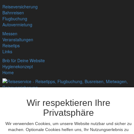
Reiseversicherung
Bahnreisen
Flugbuchung
Autovermietung
Messen
Veranstaltungen
Reisetips
Links
Bnb für Deine Website
Hygienekonzept
Home
Datenschutzerklärung
,
Impressum
© bedandbreakfast.de 2026
Wir respektieren Ihre
Privatsphäre
Wir verwenden Cookies, um unsere Website nutzbar und sicher zu
machen. Optionale Cookies helfen uns, Ihr Nutzungserlebnis zu