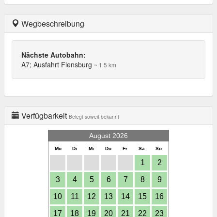
Wegbeschreibung
Nächste Autobahn:
A7; Ausfahrt Flensburg
~ 1.5 km
Verfügbarkeit
Belegt soweit bekannt
August 2026
Mo
Di
Mi
Do
Fr
Sa
So
1
2
3
4
5
6
7
8
9
10
11
12
13
14
15
16
17
18
19
20
21
22
23