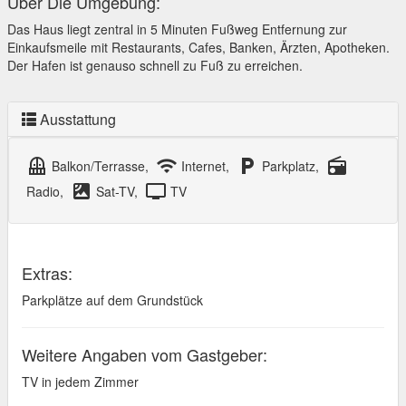
Über Die Umgebung:
Das Haus liegt zentral in 5 Minuten Fußweg Entfernung zur
Einkaufsmeile mit Restaurants, Cafes, Banken, Ärzten, Apotheken.
Der Hafen ist genauso schnell zu Fuß zu erreichen.
Ausstattung
balcony
wifi
local_parking
radio
Balkon/Terrasse,
Internet,
Parkplatz,
satellite
tv
Radio,
Sat-TV,
TV
Extras:
Parkplätze auf dem Grundstück
Weitere Angaben vom Gastgeber:
TV in jedem Zimmer