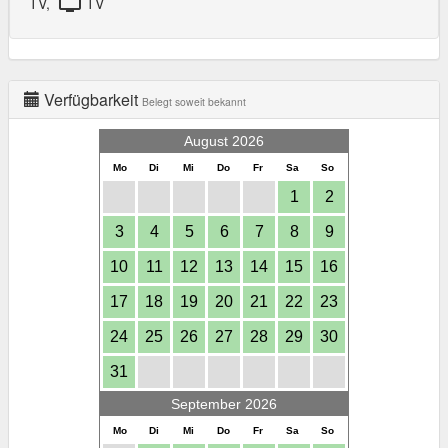
tv
TV,
TV
Verfügbarkeit
Belegt soweit bekannt
August 2026
Mo
Di
Mi
Do
Fr
Sa
So
1
2
3
4
5
6
7
8
9
10
11
12
13
14
15
16
17
18
19
20
21
22
23
24
25
26
27
28
29
30
31
September 2026
Mo
Di
Mi
Do
Fr
Sa
So