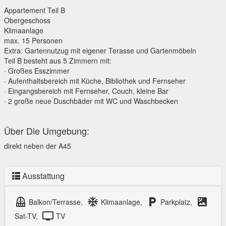
Appartement Teil B
Obergeschoss
Klimaanlage
max. 15 Personen
Extra: Gartennutzug mit eigener Terasse und Gartenmöbeln
Teil B besteht aus 5 Zimmern mit:
· Großes Esszimmer
· Aufenthaltsbereich mit Küche, Bibliothek und Fernseher
· Eingangsbereich mit Fernseher, Couch, kleine Bar
· 2 große neue Duschbäder mit WC und Waschbecken
Über Die Umgebung:
direkt neben der A45
Ausstattung
balcony
ac_unit
local_parking
satellite
Balkon/Terrasse,
Klimaanlage,
Parkplatz,
tv
Sat-TV,
TV