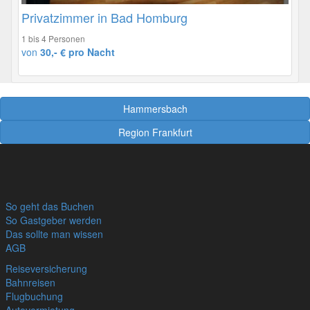
Privatzimmer in Bad Homburg
1 bis 4 Personen
von
30,- € pro Nacht
Hammersbach
Region Frankfurt
So geht das Buchen
So Gastgeber werden
Das sollte man wissen
AGB
Reiseversicherung
Bahnreisen
Flugbuchung
Autovermietung