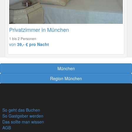
Privatzimmer in München
1 bis 2 Personen
von
39,- € pro Nacht
München
Region München
So geht das Buchen
So Gastgeber werden
Das sollte man wissen
AGB