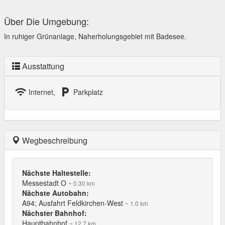
Über Die Umgebung:
In ruhiger Grünanlage, Naherholungsgebiet mit Badesee.
Ausstattung
wifi
local_parking
Internet,
Parkplatz
Wegbeschreibung
Nächste Haltestelle:
Messestadt O
~ 0.30 km
Nächste Autobahn:
A94; Ausfahrt Feldkirchen-West
~ 1.0 km
Nächster Bahnhof:
Hauptbahnhof
~ 12.7 km