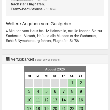
Nächster Flughafen:
Franz-Josef-Strauss
~ 35.0 km
Weitere Angaben vom Gastgeber
4 Minuten vom Haus bis U2 Haltestelle, mit U2 können Sie zur
Stadtmitte, Altstadt, Hbf und alle Museen in der Stadtmitte,
Schloß Nymphenburg fahren, Flughafen S1/S8
Verfügbarkeit
Belegt soweit bekannt
August 2026
Mo
Di
Mi
Do
Fr
Sa
So
1
2
3
4
5
6
7
8
9
10
11
12
13
14
15
16
17
18
19
20
21
22
23