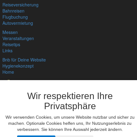
Reiseversicherung
Bahnreisen
Flugbuchung
Autovermietung
Messen
Veranstaltungen
Reisetips
Links
Bnb für Deine Website
Hygienekonzept
Home
Wir respektieren Ihre
Datenschutzerklärung
,
Impressum
© bedandbreakfast.de 2026
Privatsphäre
Wir verwenden Cookies, um unsere Website nutzbar und sicher zu
machen. Optionale Cookies helfen uns, Ihr Nutzungserlebnis zu
verbessern. Sie können Ihre Auswahl jederzeit ändern.