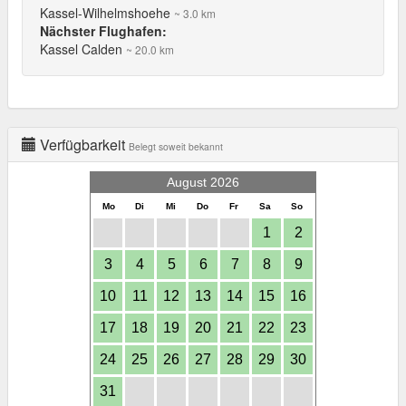
Kassel-Wilhelmshoehe
~ 3.0 km
Nächster Flughafen:
Kassel Calden
~ 20.0 km
Verfügbarkeit
Belegt soweit bekannt
August 2026
Mo
Di
Mi
Do
Fr
Sa
So
1
2
3
4
5
6
7
8
9
10
11
12
13
14
15
16
17
18
19
20
21
22
23
24
25
26
27
28
29
30
31