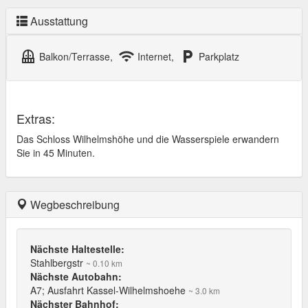
Ausstattung
balcony
wifi
local_parking
Balkon/Terrasse,
Internet,
Parkplatz
Extras:
Das Schloss Wilhelmshöhe und die Wasserspiele erwandern
Sie in 45 Minuten.
Wegbeschreibung
Nächste Haltestelle:
Stahlbergstr
~ 0.10 km
Nächste Autobahn:
A7; Ausfahrt Kassel-Wilhelmshoehe
~ 3.0 km
Nächster Bahnhof: