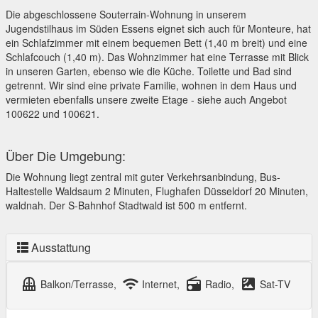
Die abgeschlossene Souterrain-Wohnung in unserem
Jugendstilhaus im Süden Essens eignet sich auch für Monteure, hat
ein Schlafzimmer mit einem bequemen Bett (1,40 m breit) und eine
Schlafcouch (1,40 m). Das Wohnzimmer hat eine Terrasse mit Blick
in unseren Garten, ebenso wie die Küche. Toilette und Bad sind
getrennt. Wir sind eine private Familie, wohnen in dem Haus und
vermieten ebenfalls unsere zweite Etage - siehe auch Angebot
100622 und 100621.
Über Die Umgebung:
Die Wohnung liegt zentral mit guter Verkehrsanbindung, Bus-
Haltestelle Waldsaum 2 Minuten, Flughafen Düsseldorf 20 Minuten,
waldnah. Der S-Bahnhof Stadtwald ist 500 m entfernt.
Ausstattung
balcony
wifi
radio
satellite
Balkon/Terrasse,
Internet,
Radio,
Sat-TV