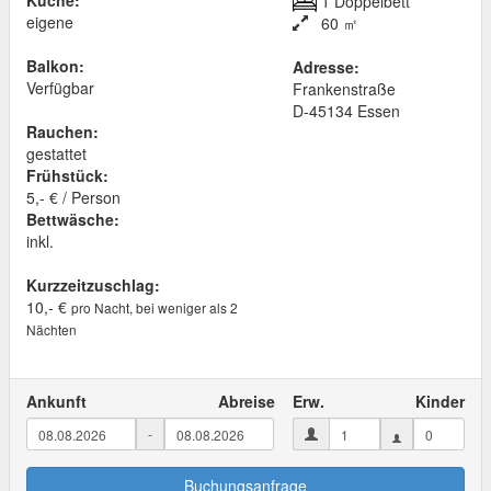
Küche:
1 Doppelbett
eigene
60 ㎡
Balkon:
Adresse:
Verfügbar
Frankenstraße
D
-
45134
Essen
Rauchen:
gestattet
Frühstück:
5,- € / Person
Bettwäsche:
inkl.
Kurzzeitzuschlag:
10,- €
pro Nacht, bei weniger als 2
Nächten
Ankunft
Abreise
Erw.
Kinder
-
Buchungsanfrage