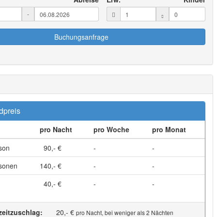
-
Buchungsanfrage
dpreis
pro Nacht
pro Woche
pro Monat
son
90,- €
-
-
sonen
140,- €
-
-
40,- €
-
-
zeitzuschlag:
20,- €
pro Nacht, bei weniger als 2 Nächten