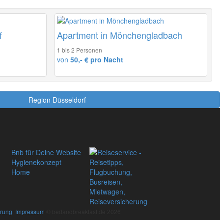
f
Apartment in Mönchengladbach
1 bis 2 Personen
von
50,- € pro Nacht
Region Düsseldorf
Bnb für Deine Website
Hygienekonzept
Home
ärung
,
Impressum
© bedandbreakfast.de 2026