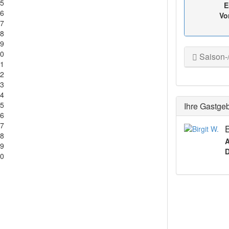
5
E
6
Vo
7
8
9
0
Saison-
1
2
3
4
5
Ihre Gastge
6
7
B
8
A
9
D
0