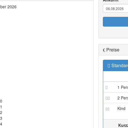
ber 2026
Mo
Di
Mi
Do
Fr
Sa
So
Preise
Standar
1 Per
2 Per
0
1
Kind
2
3
4
Kurz