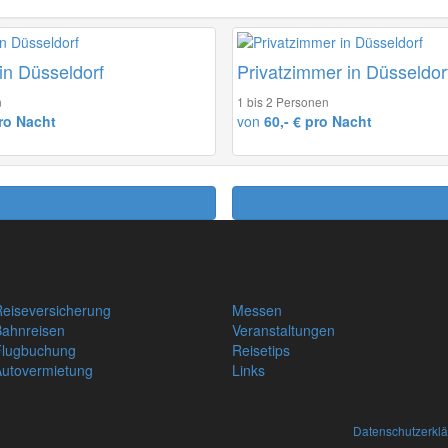
in Düsseldorf
Privatzimmer in Düsseldor
n
1 bis 2 Personen
ro Nacht
von
60,- € pro Nacht
eiseversicherung
Messen
Bahnreisen
Veranstaltungen
Flugbuchung
Reisetips
Autovermietung
Links
Datenschutzerkl