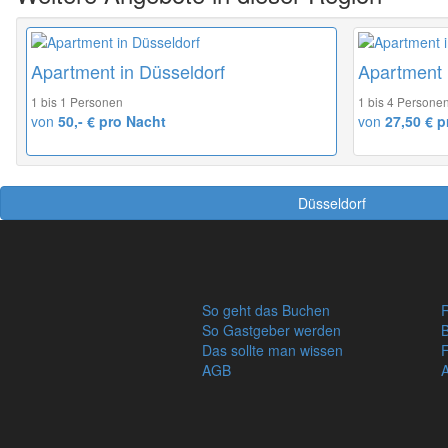
Apartment in Düsseldorf
Apartment 
1 bis 1 Personen
1 bis 4 Persone
von
50,- € pro Nacht
von
27,50 € p
Düsseldorf
So geht das Buchen
R
So Gastgeber werden
Das sollte man wissen
AGB