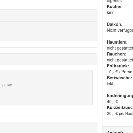
eigenes
Küche:
kein
Balkon:
Nicht verfügb
Haustiere:
nicht gestatte
Rauchen:
nicht gestatte
Frühstück:
10,- € / Perso
Bettwäsche:
inkl.
~ 2.0 km
Endreinigun
40,- €
Kurzzeitzusc
20,- €
pro Nach
Ankunft