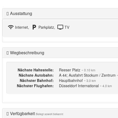
Ausstattung
wifi
local_parking
tv
Internet,
Parkplatz,
TV
Wegbeschreibung
Nächste Haltestelle:
Reeser Platz
~ 0.10 km
Nächste Autobahn:
A 44; Ausfahrt Stockum / Zentrum
Nächster Bahnhof:
Hauptbahnhof
~ 3.0 km
Nächster Flughafen:
Düsseldorf International
~ 4.0 km
Verfügbarkeit
Belegt soweit bekannt