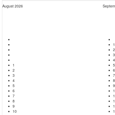
August 2026
Septem
Mo
Di
Mi
Do
Fr
Sa
So
1
2
3
4
1
5
2
6
3
7
4
8
5
9
6
1
7
1
8
1
9
1
10
1