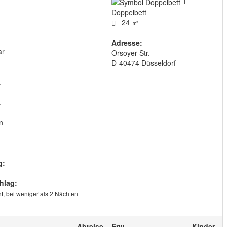
1
Doppelbett
24 ㎡
Adresse:
ar
Orsoyer Str.
D
-
40474
Düsseldorf
t
t
n
g:
hlag:
t, bei weniger als 2 Nächten
Abreise
Erw.
Kinder