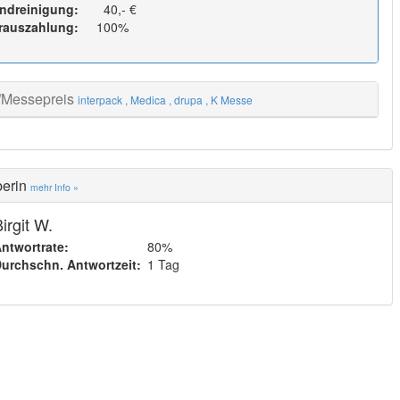
ndreinigung:
40,- €
rauszahlung:
100%
/Messepreis
interpack
, Medica
, drupa
, K Messe
berin
mehr Info »
irgit W.
ntwortrate:
80%
urchschn. Antwortzeit:
1 Tag