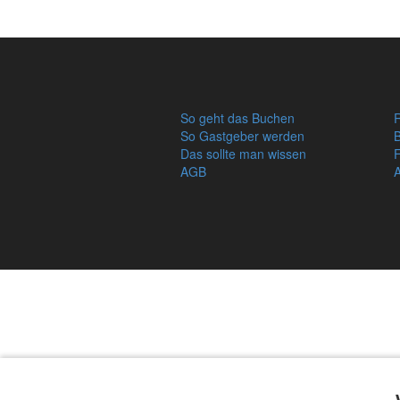
So geht das Buchen
R
So Gastgeber werden
Das sollte man wissen
AGB