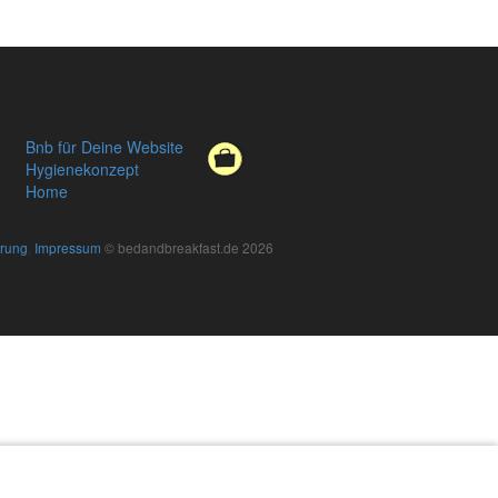
Bnb für Deine Website
Hygienekonzept
Home
ärung
,
Impressum
© bedandbreakfast.de 2026