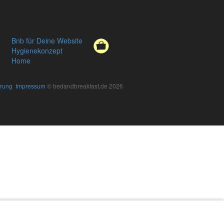
Bnb für Deine Website
Hygienekonzept
Home
ärung
,
Impressum
© bedandbreakfast.de 2026