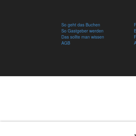
So geht das Buchen
R
So Gastgeber werden
Das sollte man wissen
AGB