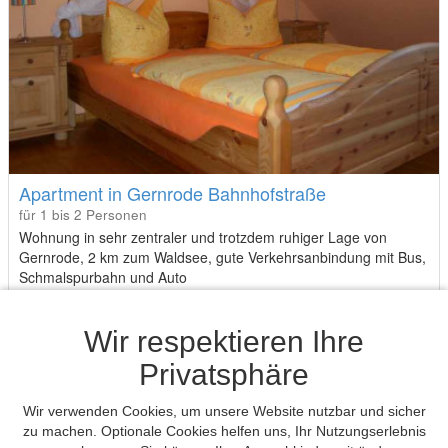
Apartment in Gernrode Bahnhofstraße
für 1 bis 2 Personen
Wohnung in sehr zentraler und trotzdem ruhiger Lage von
Gernrode, 2 km zum Waldsee, gute Verkehrsanbindung mit Bus,
Schmalspurbahn und Auto
Lutz B.
Wir respektieren Ihre
Antwortrate: 89%
Durchschn. Antwortzeit: 1 Tag
Privatsphäre
Mehrfach Buchungen als Gastgeber
50,- €
von
Wir verwenden Cookies, um unsere Website nutzbar und sicher
pro Nacht
zu machen. Optionale Cookies helfen uns, Ihr Nutzungserlebnis