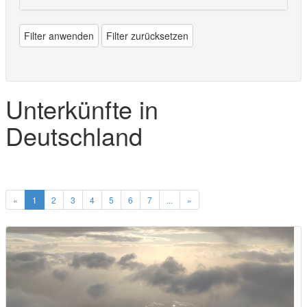
Filter anwenden
Filter zurücksetzen
Unterkünfte in
Deutschland
«
1
2
3
4
5
6
7
...
»