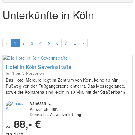
Unterkünfte in Köln
«
1
2
3
4
5
6
7
...
»
Hotel in Köln Severinstraße
für 1 bis 3 Personen
Das Hotel Mercure liegt im Zentrum von Köln, keine 10 Min.
Fußweg von der Fußgängerzone entfernt. Das Messegelände,
sowie die Kölnarena sind leicht in 10 Min. mit der Straßenbahn
(Station direkt am Hotel) erreichbar.
Vanessa K.
Antwortrate: 90%
Durchschn. Antwortzeit: 1 Tag
88,- €
von
pro Nacht