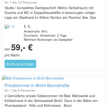
für 1 bis 10 Personen
Studio / komplettes Dachgeschoß (Wohn-/Schlafraum) mit
Dusche und WC in Doppelhaushälfte in bevorzugter ruhiger
Lage am Stadtrand im Kölner Norden am Pescher See. Das
Zimmer bietet Platz für ein Zustellbett. Das 4. Bett das ein
E. E.
Zustellbett.
Antwortrate: 94%
Durchschn. Antwortzeit: 2 Tage
Mehrfach Buchungen als Gastgeber
59,- €
von
pro Nacht
Buchung anfragen
Privatzimmer in Brühl Bonnstraße
für 1 bis 8 Personen
2 Gemütliche private Gästezimmer mit Bad, Mikrowelle und
Kühlschrank in der Schlossstadt Brühl. Ganz in der Nähe von: -
Phantasialand - Köln und Kölnmesse - Bonn.