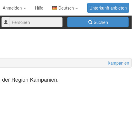
Anmelden
Hilfe
Deutsch
Unterkunft anbieten
Anzahl
Suchen
der
Personen
kampanien
in der Region Kampanien.