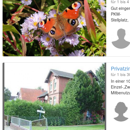
für 1 bis 
Gut einge
PKW-
Stellplatz
Gefrierschr
Privatz
für 1 bis 
In einer 1
Einzel-,Zw
Mitbenutzu
und Garten