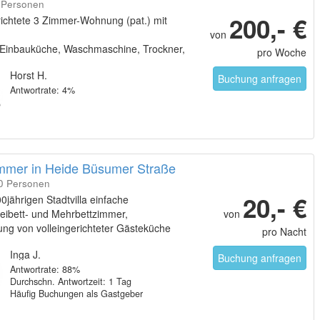
4 Personen
200,- €
richtete 3 Zimmer-Wohnung (pat.) mit
von
, Einbauküche, Waschmaschine, Trockner,
pro Woche
ank, tlws. unterkellert
Horst H.
Buchung anfragen
Antwortrate: 4%
immer in Heide Büsumer Straße
30 Personen
20,- €
00jährigen Stadtvilla einfache
eibett- und Mehrbettzimmer,
von
ng von volleingerichteter Gästeküche
pro Nacht
 mit Grill und Liegewiese
Inga J.
Buchung anfragen
Antwortrate: 88%
Durchschn. Antwortzeit: 1 Tag
Häufig Buchungen als Gastgeber