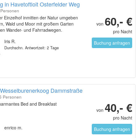
 in Havetoftloit Osterfelder Weg
4 Personen
60,- €
er Einzelhof inmitten der Natur umgeben
rn, Wald und Moor mit großem Garten
von
en Wander- und Fahrradwegen.
pro Nacht
Iris R.
Buchung anfragen
Durchschn. Antwortzeit: 2 Tage
n Wesselburenerkoog Dammstraße
36 Personen
40,- €
charmantes Bed and Breakfast
von
pro Nacht
enrico m.
Buchung anfragen