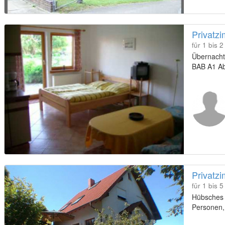
Privatz
für 1 bis 
Übernacht
BAB A1 Ab
Privatz
für 1 bis 
Hübsches 
Personen, 