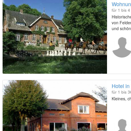
Wohnung
für 1 bis 
Historisch
von Felde
und schön
Hotel i
für 1 bis 
Kleines, 