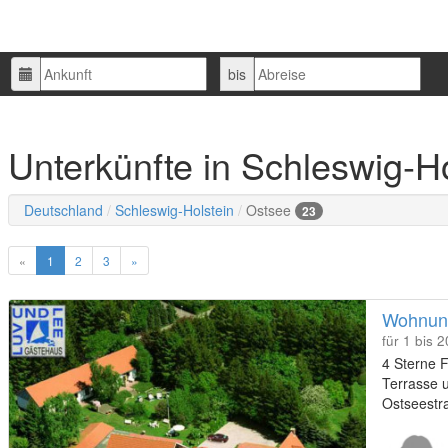
Ankunft
Abreise
bis
Unterkünfte in Schleswig-Ho
Deutschland
Schleswig-Holstein
Ostsee
23
«
1
2
3
»
Wohnung
für 1 bis 
4 Sterne F
Terrasse 
Ostseestr