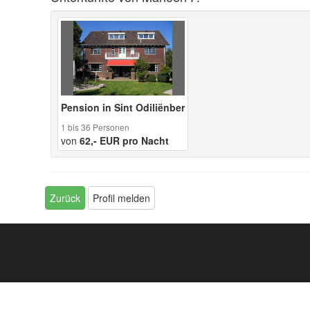
Pension in Sint Odiliënberg Hagelkruisweg
1 bis 36 Personen
von
62,- EUR pro Nacht
Zurück
Profil melden
eiseversicherung
Messen
Bahnreisen
Veranstaltungen