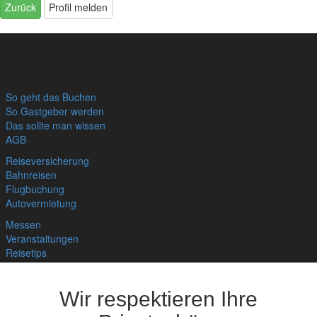
Zurück
Profil melden
So geht das Buchen
So Gastgeber werden
Das sollte man wissen
AGB
Reiseversicherung
Bahnreisen
Flugbuchung
Autovermietung
Messen
Veranstaltungen
Reisetips
Links
Bnb für Deine Website
Wir respektieren Ihre
Hygienekonzept
Home