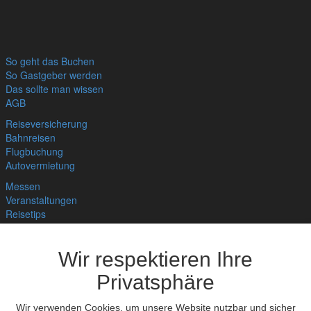
So geht das Buchen
So Gastgeber werden
Das sollte man wissen
AGB
Reiseversicherung
Bahnreisen
Flugbuchung
Autovermietung
Messen
Veranstaltungen
Reisetips
Links
Bnb für Deine Website
Wir respektieren Ihre
Hygienekonzept
Home
Privatsphäre
Wir verwenden Cookies, um unsere Website nutzbar und sicher