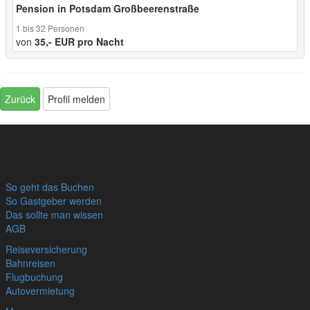
Pension in Potsdam Großbeerenstraße
1 bis 32 Personen
von
35,- EUR pro Nacht
Zurück
Profil melden
So geht das Buchen
So Gastgeber werden
Das sollte man wissen
AGB
Reiseversicherung
Bahnreisen
Flugbuchung
Autovermietung