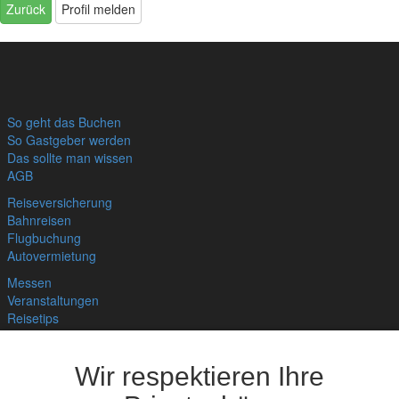
Zurück
Profil melden
So geht das Buchen
So Gastgeber werden
Das sollte man wissen
AGB
Reiseversicherung
Bahnreisen
Flugbuchung
Autovermietung
Messen
Veranstaltungen
Reisetips
Links
Bnb für Deine Website
Wir respektieren Ihre
Hygienekonzept
Home