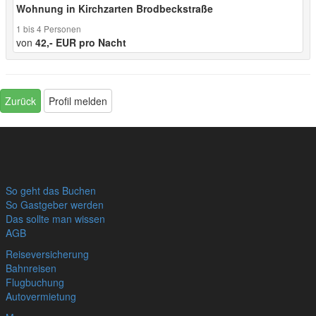
Wohnung in Kirchzarten Brodbeckstraße
1 bis 4 Personen
von
42,- EUR pro Nacht
Zurück
Profil melden
So geht das Buchen
So Gastgeber werden
Das sollte man wissen
AGB
Reiseversicherung
Bahnreisen
Flugbuchung
Autovermietung