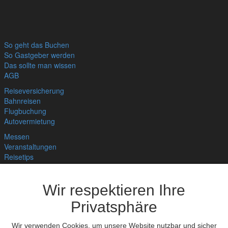
So geht das Buchen
So Gastgeber werden
Das sollte man wissen
AGB
Reiseversicherung
Bahnreisen
Flugbuchung
Autovermietung
Messen
Veranstaltungen
Reisetips
Links
Bnb für Deine Website
Wir respektieren Ihre
Hygienekonzept
Home
Privatsphäre
Wir verwenden Cookies, um unsere Website nutzbar und sicher