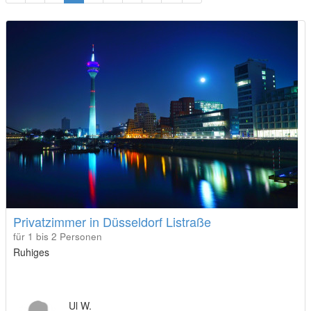
Privatzimmer in Düsseldorf Listraße
für 1 bis 2 Personen
Ruhiges
Ul W.
Antwortrate: 94%
Durchschn. Antwortzeit: 2 Tage