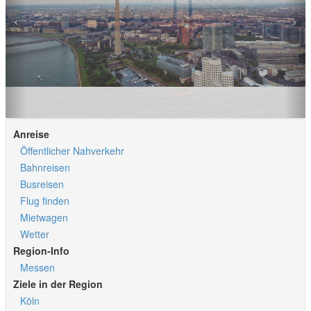
Anreise
Öffentlicher Nahverkehr
Bahnreisen
Busreisen
Flug finden
Mietwagen
Wetter
Region-Info
Messen
Ziele in der Region
Köln
Essen