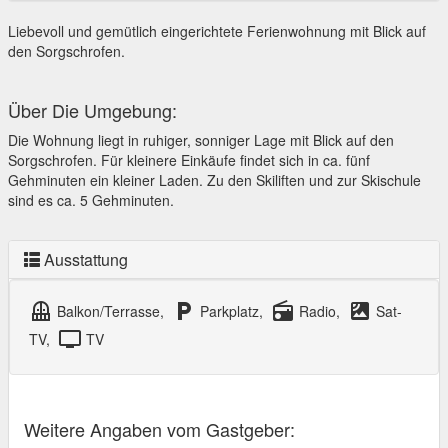
Liebevoll und gemütlich eingerichtete Ferienwohnung mit Blick auf
den Sorgschrofen.
Über Die Umgebung:
Die Wohnung liegt in ruhiger, sonniger Lage mit Blick auf den
Sorgschrofen. Für kleinere Einkäufe findet sich in ca. fünf
Gehminuten ein kleiner Laden. Zu den Skiliften und zur Skischule
sind es ca. 5 Gehminuten.
Ausstattung
balcony
local_parking
radio
satellite
Balkon/Terrasse,
Parkplatz,
Radio,
Sat-
tv
TV,
TV
Weitere Angaben vom Gastgeber: