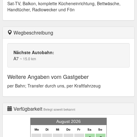
Sat-TV, Balkon, komplette Kücheneinrichtung, Bettwäsche,
Handtücher, Radiowecker und Fön
Wegbeschreibung
Nächste Autobahn:
A7
~ 15.0 km
Weitere Angaben vom Gastgeber
per Bahn; Transfer durch uns, per Kraftfahrzeug
Verfügbarkeit
Belegt soweit bekannt
August 2026
Mo
Di
Mi
Do
Fr
Sa
So