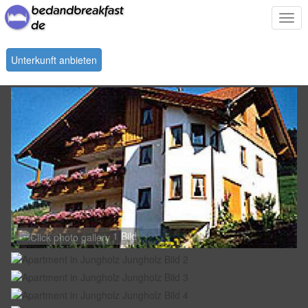
Togg
navi
Unterkunft anbieten
1 Bild