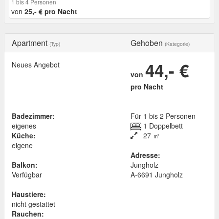
1 bis 4 Personen
von
25,- € pro Nacht
Apartment
Gehoben
(Typ)
(Kategorie)
44,- €
Neues Angebot
von
pro Nacht
Badezimmer:
Für 1 bis 2 Personen
eigenes
1 Doppelbett
Küche:
27 ㎡
eigene
Adresse:
Balkon:
Jungholz
Verfügbar
A
-
6691
Jungholz
Haustiere:
nicht gestattet
Rauchen: